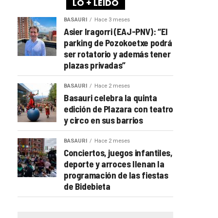
LO + LEÍDO
BASAURI
Hace 3 meses
Asier Iragorri (EAJ-PNV): “El
parking de Pozokoetxe podrá
ser rotatorio y además tener
plazas privadas”
BASAURI
Hace 2 meses
Basauri celebra la quinta
edición de Plazara con teatro
y circo en sus barrios
BASAURI
Hace 2 meses
Conciertos, juegos infantiles,
deporte y arroces llenan la
programación de las fiestas
de Bidebieta