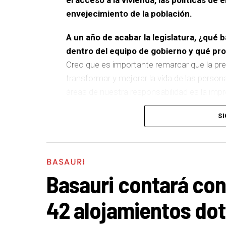
envejecimiento de la población.
A un año de acabar la legislatura, ¿qué 
dentro del equipo de gobierno y qué p
Creo que es importante remarcar que la pre
transformar y mejorar la vida de las person
áreas de nuestra responsabilidad es la im
del equipo de gobierno.
SI
En ese sentido, destacaría la construcción
entre El Kalero y Basozelai
. Es una actuació
los vecinos y vecinas de esa zona y que sim
BASAURI
más accesible, más conectado y pensado p
Basauri contará con
En cuanto a nuestras áreas, estos tres a
42 alojamientos dot
destacaría el
impulso para la creación de h
Actuación Energética, el Plan de Acción cont