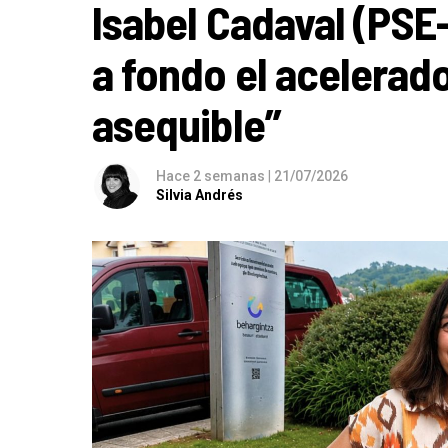
Isabel Cadaval (PSE
a fondo el acelerado
asequible”
Hace 2 semanas
|
21/07/2026
Silvia Andrés