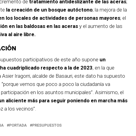
incremento de
tratamiento antideslizante de las aceras
;
nte
la creación de un bosque autóctono
; la mejora de la
en los locales de actividades de personas mayores
; el
ión en las baldosas en las aceras
y el aumento de las
va al aire libre.
ACIÓN
esupuestos participativos de este año supone
un
ha cuadriplicado respecto a la de 2023
, en la que
Asier Iragorri, alcalde de Basauri, este dato ha supuesto
o, “porque vemos que poco a poco la ciudadanía va
u participación en los asuntos municipales”. Asimismo, el
un aliciente más para seguir poniendo en marcha más
z a los vecinos”.
NA
PORTADA
PRESUPUESTOS