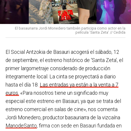
los Equipos de Protección Individual (EPIS) y con las
En Basauri ya venimos trabajando en esa dirección
pulseras de aviso de temperatura pitando al unísono,
con programas de envejecimiento activo, actividades
una acción que los sindicatos tachan de negligente y
en los centros de personas mayores e iniciativas para
El basauriarra Jordi Monedero también participa como actor en la
contraria al propio plan de emergencias de la
película 'Santa Zeta' // Cedida
combatir la brecha digital. Además, este año se ha
compañía.
inaugurado un
nuevo centro de encuentro en Soloarte
y
, a principios del año que viene, se comenzarán a
El Social Antzokia de Basauri acogerá el sábado, 12
Sin soluciones reales
prestar los servicios de atención diurna y viviendas
de septiembre, el estreno histórico de ‘Santa Zeta’, el
Ante la falta de soluciones en las reuniones del
comunitarias.
primer largometraje considerado de producción
comité, los representantes de los trabajadores
íntegramente local. La cinta se proyectará a diario
En las últimas semanas la actualidad municipal ha
advirtieron a la dirección con elevar los hechos a la
hasta el día 18.
Las entradas ya están a la venta a 7
estado marcada por las investigaciones sobre
Inspección de Trabajo. Aunque inicialmente
euros.
«Para nosotros tiene un significado muy
presuntas irregularidades urbanísticas
. ¿Cómo
percibieron un amago de cambio de actitud, la parte
especial este estreno en Basauri, ya que se trata del
está afrontando el equipo de gobierno esta
social lamenta que las medidas adoptadas ante las
estreno comercial en salas de cine», nos comenta
situación y qué mensaje trasladarías a la
nuevas alertas meteorológicas han sido meramente
Jordi Monedero, productor basauriarra de la vizcaína
ciudadanía?
Los hechos denunciados son graves y
«testimoniales, esporádicas y centradas en
ManodeSanto
, firma con sede en Basauri fundada en