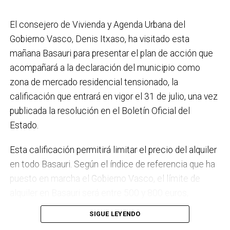
placas fotovoltaicas en edificios municipales en
El consejero de Vivienda y Agenda Urbana del
régimen de autoconsumo, que hacen de Basauri un
Gobierno Vasco, Denis Itxaso, ha visitado esta
municipio más sostenible y preparado para el futuro.
mañana Basauri para presentar el plan de acción que
En ese sentido, estamos trabajando en acciones de
acompañará a la declaración del municipio como
clima y energía, entre las que destacan el diseño de
zona de mercado residencial tensionado, la
una red de refugios climáticos, junto con un Plan de
calificación que entrará en vigor el 31 de julio, una vez
Actuación ante Episodios de Altas Temperaturas,
publicada la resolución en el Boletín Oficial del
como las que recientemente hemos sufrido.
Estado.
Respecto a Educación tenemos en marcha el
Esta calificación permitirá limitar el precio del alquiler
proyecto de la
nueva haurreskola
que se construirá en
en todo Basauri. Según el índice de referencia que ha
Sarratu, junto a Arizko Ikastola, y que es una apuesta
puesto en marcha el Gobierno Vasco, el límite de
por la educación pública y un elemento más de apoyo
alquiler en Basauri será entre 500 y 800 euros,
a la conciliación de las familias. También destacaría
dependiendo de la zona y de las características de la
el trabajo que desarrollamos en igualdad, con una
SIGUE LEYENDO
vivienda. Los interesados pueden consultar el límite
intensificación en la sensibilización respecto a la