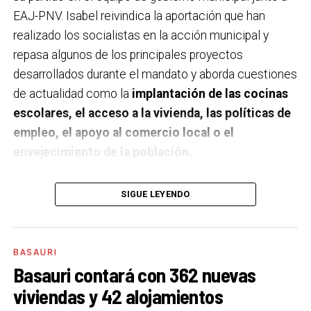
EAJ-PNV. Isabel reivindica la aportación que han
realizado los socialistas en la acción municipal y
repasa algunos de los principales proyectos
desarrollados durante el mandato y aborda cuestiones
de actualidad como la
implantación de las cocinas
escolares, el acceso a la vivienda, las políticas de
empleo, el apoyo al comercio local o el
envejecimiento de la población.
A un año de acabar la legislatura, ¿qué balance
SIGUE LEYENDO
haces de la gestión del PSE en tus áreas dentro
del equipo de gobierno y qué proyectos
destacarías como más importantes?
Creo que es
BASAURI
importante remarcar que la presencia del PSE-EE en
Basauri contará con 362 nuevas
los gobiernos sirve para transformar y mejorar la vida
viviendas y 42 alojamientos
de las personas y, por eso, tan importante como la