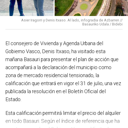
para mucho. En Medio Ambiente destacaría el
impulso para la creación de huertos urbanos,
la
Asier Iragorri y Denis Itxaso. Al lado, infogradia de Azbarren //
elaboración del Plan General de Actuación Energética,
Basauriko Udala / Bidebi
el Plan de Acción contra el Ruido y la instalación de
placas fotovoltaicas en edificios municipales en
El consejero de Vivienda y Agenda Urbana del
régimen de autoconsumo, que hacen de Basauri un
Gobierno Vasco, Denis Itxaso, ha visitado esta
municipio más sostenible y preparado para el futuro.
mañana Basauri para presentar el plan de acción que
En ese sentido, estamos trabajando en acciones de
acompañará a la declaración del municipio como
clima y energía, entre las que destacan el diseño de
zona de mercado residencial tensionado, la
una red de refugios climáticos, junto con un Plan de
calificación que entrará en vigor el 31 de julio, una vez
Actuación ante Episodios de Altas Temperaturas,
publicada la resolución en el Boletín Oficial del
como las que recientemente hemos sufrido.
Estado.
Respecto a Educación tenemos en marcha el
Esta calificación permitirá limitar el precio del alquiler
proyecto de la
nueva haurreskola
que se construirá en
en todo Basauri. Según el índice de referencia que ha
Sarratu, junto a Arizko Ikastola, y que es una apuesta