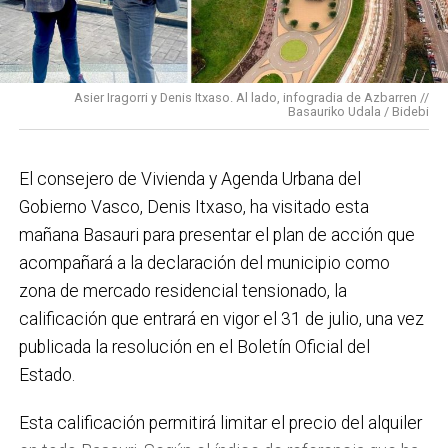
En cuanto a nuestras áreas, estos tres años han dado
para mucho. En Medio Ambiente destacaría el
impulso para la creación de huertos urbanos,
la
Asier Iragorri y Denis Itxaso. Al lado, infogradia de Azbarren //
elaboración del Plan General de Actuación Energética,
Basauriko Udala / Bidebi
el Plan de Acción contra el Ruido y la instalación de
placas fotovoltaicas en edificios municipales en
El consejero de Vivienda y Agenda Urbana del
régimen de autoconsumo, que hacen de Basauri un
Gobierno Vasco, Denis Itxaso, ha visitado esta
municipio más sostenible y preparado para el futuro.
mañana Basauri para presentar el plan de acción que
En ese sentido, estamos trabajando en acciones de
acompañará a la declaración del municipio como
clima y energía, entre las que destacan el diseño de
zona de mercado residencial tensionado, la
una red de refugios climáticos, junto con un Plan de
calificación que entrará en vigor el 31 de julio, una vez
Actuación ante Episodios de Altas Temperaturas,
publicada la resolución en el Boletín Oficial del
como las que recientemente hemos sufrido.
Estado.
Respecto a Educación tenemos en marcha el
Esta calificación permitirá limitar el precio del alquiler
proyecto de la
nueva haurreskola
que se construirá en