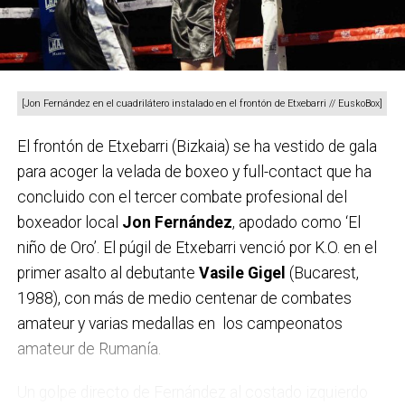
[Jon Fernández en el cuadrilátero instalado en el frontón de Etxebarri // EuskoBox]
El frontón de Etxebarri (Bizkaia) se ha vestido de gala
para acoger la velada de boxeo y full-contact que ha
concluido con el tercer combate profesional del
boxeador local
Jon Fernández
, apodado como ‘El
niño de Oro’. El púgil de Etxebarri venció por K.O. en el
primer asalto al debutante
Vasile Gigel
(Bucarest,
1988), con más de medio centenar de combates
amateur y varias medallas en los campeonatos
amateur de Rumanía.
Un golpe directo de Fernández al costado izquierdo