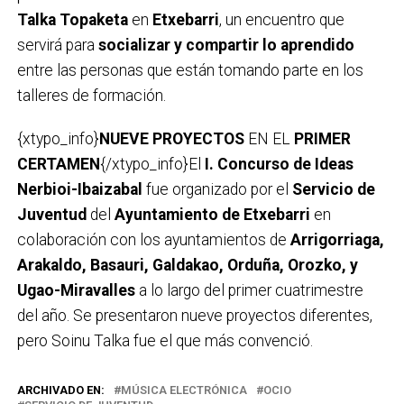
Talka Topaketa
en
Etxebarri
, un encuentro que
servirá para
socializar y compartir lo aprendido
entre las personas que están tomando parte en los
talleres de formación.
{xtypo_info}
NUEVE PROYECTOS
EN EL
PRIMER
CERTAMEN
{/xtypo_info}El
I. Concurso de Ideas
Nerbioi-Ibaizabal
fue organizado por el
Servicio de
Juventud
del
Ayuntamiento de Etxebarri
en
colaboración con los ayuntamientos de
Arrigorriaga,
Arakaldo, Basauri, Galdakao, Orduña, Orozko, y
Ugao-Miravalles
a lo largo del primer cuatrimestre
del año. Se presentaron nueve proyectos diferentes,
pero Soinu Talka fue el que más convenció.
ARCHIVADO EN:
MÚSICA ELECTRÓNICA
OCIO