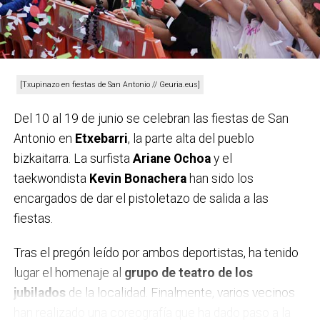
CONOCIMIENTO DE EXISTENCIA
Algo más de la mitad (56,9%) de las personas usuarias
de los diferentes servicios de Behargintza tiene
[Txupinazo en fiestas de San Antonio // Geuria.eus]
conocimiento de su existencia desde hace más de
tres años, a pesar de que sea un órgano
Del 10 al 19 de junio se celebran las fiestas de San
supramunicipal que lleva décadas trabajando en la
Antonio en
Etxebarri
, la parte alta del pueblo
comarca. Behargintza es identificada
bizkaitarra. La surfista
Ariane Ochoa
y el
preferentemente por las personas usuarias como un
taekwondista
Kevin Bonachera
han sido los
centro de atención a personas desempleadas
y
encargados de dar el pistoletazo de salida a las
que ofrece para ellas información, apoyo, formación e
fiestas.
intermediación. En un segundo término y, en menor
Tras el pregón leído por ambos deportistas, ha tenido
medida, es visualizado como un centro para la
lugar el homenaje al
grupo de teatro de los
creación y consolidación de empresas.
jubilados
de la localidad. Finalmente, varios vecinos
Behargintza también ha puesto en marcha un portal
han realizado una coreografía que ha dado paso a la