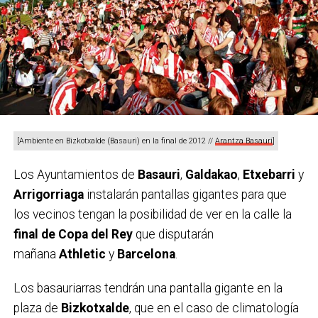
[Ambiente en Bizkotxalde (Basauri) en la final de 2012 //
Arantza Basauri
]
Alumn@s con las bolsas de residuos // Udaltalde 21
Los Ayuntamientos de
Basauri
,
Galdakao
,
Etxebarri
y
Arrigorriaga
instalarán pantallas gigantes para que
COMIENZO EN ETXEBARRI DEL PROYECTO PARA
los vecinos tengan la posibilidad de ver en la calle la
LA COMARCA
final de Copa del Rey
que disputarán
Esta acción es la primera de un nuevo proyecto que
mañana
Athletic
y
Barcelona
.
desarrollará Udaltalde 21 Nerbioi-Ibaizabal en los
próximos meses en los once municipios de la
Los basauriarras tendrán una pantalla gigante en la
comarca, denominado
Actuaciones de limpieza de
plaza de
Bizkotxalde
, que en el caso de climatología