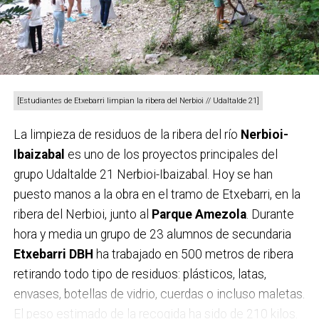
En boxeo junior, el campeón de España
Iker
Fernández
acusó los nervios de subir al ring en su
casa y no pudo con el burgalés
Glenn
, en un combate
igualado y sin respiro. En boxeo élite,
Diego
Valtierra
ganó a los puntos a
Carlos Barreras
,
[Estudiantes de Etxebarri limpian la ribera del Nerbioi // Udaltalde 21]
Jonathan Bermúdez
a
Reda
y
Henry Siles
a
Mikel
La limpieza de residuos de la ribera del río
Nerbioi-
Sortino
, en tres combates de diferentes estilos.
Ibaizabal
es uno de los proyectos principales del
grupo Udaltalde 21 Nerbioi-Ibaizabal. Hoy se han
puesto manos a la obra en el tramo de Etxebarri, en la
ribera del Nerbioi, junto al
Parque
Amezola
. Durante
hora y media un grupo de 23 alumnos de secundaria
Etxebarri DBH
ha trabajado en 500 metros de ribera
retirando todo tipo de residuos: plásticos, latas,
envases, botellas de vidrio, cuerdas o incluso maletas.
El peso estimado de la recogida ha sido de 210 kilos.