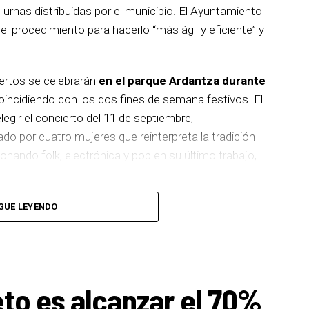
s urnas distribuidas por el municipio. El Ayuntamiento
 procedimiento para hacerlo “más ágil y eficiente” y
iertos se celebrarán
en el parque Ardantza durante
incidiendo con los dos fines de semana festivos. El
egir el concierto del 11 de septiembre,
 por cuatro mujeres que reinterpreta la tradición
nando folk, electrónica y pop en su último trabajo,
rana banda de punk-rock que recientemente celebró
GUE LEYENDO
uiente fin de semana será el turno de Les Testarudes,
ujeres que apuesta por el ska, rocksteady y reggae
mo, el 19 de septiembre cerrará el cartel Latzen,
 regresa a los escenarios con su nuevo álbum
eto es alcanzar el 70%
ia de sus inicios con una mirada actual.