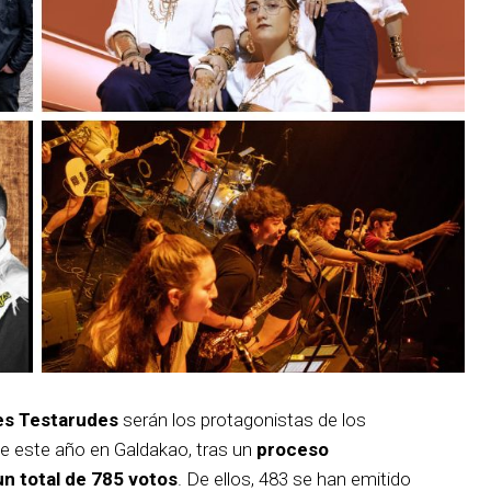
es Testarudes
serán los protagonistas de los
de este año en Galdakao, tras un
proceso
un total de 785 votos
. De ellos, 483 se han emitido