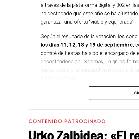
a través de la plataforma digital y 302 en la
ha destacado que este año se ha ajustado el
garantizar una oferta “viable y equilibrada”.
Según el resultado de la votación, los conc
los días 11, 12, 18 y 19 de septiembre,
co
comité de fiestas ha sido el encargado de el
decantándose por Neomak, un grupo formado
vasca desde una perspectiva moderna, fusio
‘Lazturak Orbain’.
El 12 de septiembre actuará Kaotiko, vete
SI
su 25 aniversario con el disco ‘XX5’. El sig
el día 18, un proyecto integrado por diez m
con un mensaje de empoderamiento. Por últi
CONTENIDO PATROCINADO
uno de los referentes del metal vasco, que
Urko Zalbidea: «El r
‘Denboraren orbainak’, combinando la esenc