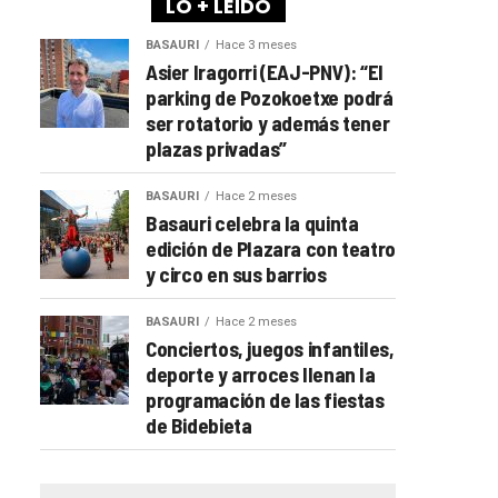
LO + LEÍDO
BASAURI
Hace 3 meses
Asier Iragorri (EAJ-PNV): “El
parking de Pozokoetxe podrá
ser rotatorio y además tener
plazas privadas”
BASAURI
Hace 2 meses
Basauri celebra la quinta
edición de Plazara con teatro
y circo en sus barrios
BASAURI
Hace 2 meses
Conciertos, juegos infantiles,
deporte y arroces llenan la
programación de las fiestas
de Bidebieta