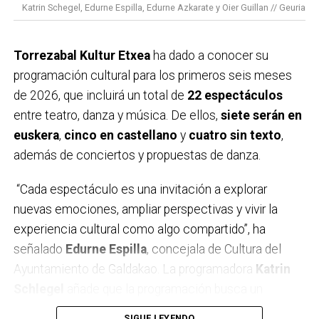
Katrin Schegel, Edurne Espilla, Edurne Azkarate y Oier Guillan // Geuria
de más de 320 clubes y equipos y más de 100.000
deportistas.
Torrezabal Kultur Etxea
ha dado a conocer su
En el deporte la cinta negra simboliza el luto, así que
programación cultural para los primeros seis meses
desde la Asociación queremos sustituir el negro por
de 2026, que incluirá un total de
22 espectáculos
el color verde, símbolo de la esperanza y la
entre teatro, danza y música. De ellos,
siete serán en
supervivencia. Además, el deporte transmite valores
euskera
,
cinco en castellano
y
cuatro sin texto
,
como el esfuerzo, el trabajo en equipo o la
además de conciertos y propuestas de danza.
superación, por lo que es un gran altavoz para recordar
que detrás de cada brazalete hay una persona, una
“Cada espectáculo es una invitación a explorar
historia, una familia. Con esta iniciativa se da voz a las
nuevas emociones, ampliar perspectivas y vivir la
personas con cáncer, pero también a quienes las
experiencia cultural como algo compartido”, ha
cuidan, reivindicando una atención más humana.
señalado
Edurne Espilla
, concejala de Cultura del
Ayuntamiento de Galdakao. La programadora
Katrin
Por otro lado, la Asociación también quiere contar con
Schlegel
añade que la programación busca un
la implicación de toda la sociedad. Así que a lo largo
equilibrio entre
tradición y renovación
, combinando
SIGUE LEYENDO