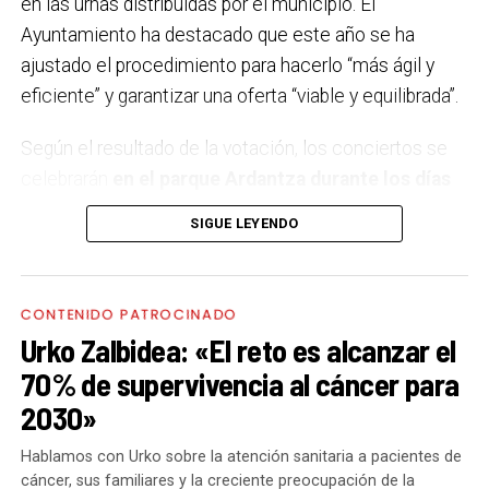
en las urnas distribuidas por el municipio. El
Ayuntamiento ha destacado que este año se ha
ajustado el procedimiento para hacerlo “más ágil y
eficiente” y garantizar una oferta “viable y equilibrada”.
Según el resultado de la votación, los conciertos se
celebrarán
en el parque Ardantza durante los días
11, 12, 18 y 19 de septiembre,
coincidiendo con los
SIGUE LEYENDO
dos fines de semana festivos. El comité de fiestas ha
sido el encargado de elegir el concierto del 11 de
septiembre, decantándose por Neomak, un grupo
CONTENIDO PATROCINADO
formado por cuatro mujeres que reinterpreta la
Urko Zalbidea: «El reto es alcanzar el
tradición vasca desde una perspectiva moderna,
70% de supervivencia al cáncer para
fusionando folk, electrónica y pop en su último trabajo,
2030»
‘Lazturak Orbain’.
Hablamos con Urko sobre la atención sanitaria a pacientes de
El 12 de septiembre actuará Kaotiko, veterana banda
cáncer, sus familiares y la creciente preocupación de la