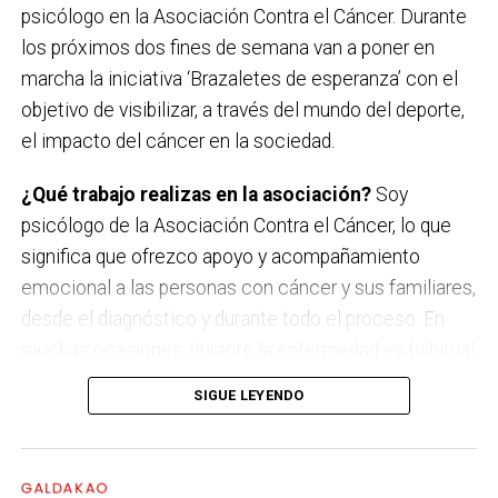
Kaotiko
psicólogo en la Asociación Contra el Cáncer. Durante
los próximos dos fines de semana van a poner en
Viernes 18 de septiembre
marcha la iniciativa ‘Brazaletes de esperanza’ con el
Les Testarudes
objetivo de visibilizar, a través del mundo del deporte,
el impacto del cáncer en la sociedad.
Sábado 19 de septiembre
Latzen
¿Qué trabajo realizas en la asociación?
Soy
psicólogo de la Asociación Contra el Cáncer, lo que
significa que ofrezco apoyo y acompañamiento
emocional a las personas con cáncer y sus familiares,
desde el diagnóstico y durante todo el proceso. En
muchas ocasiones, durante la enfermedad es habitual
que surjan miedos, dudas, incertidumbre y mucho
SIGUE LEYENDO
sufrimiento. Mi labor es estar a su lado en esos
momentos tan duros, escucharles, orientarles y
hacerles sentir que no están solas, ni solos.
GALDAKAO