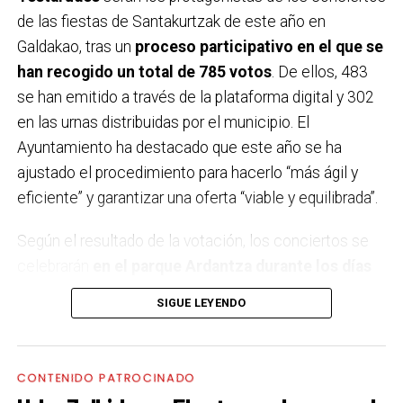
de las fiestas de Santakurtzak de este año en
Galdakao, tras un
proceso participativo en el que se
han recogido un total de 785 votos
. De ellos, 483
se han emitido a través de la plataforma digital y 302
en las urnas distribuidas por el municipio. El
Ayuntamiento ha destacado que este año se ha
ajustado el procedimiento para hacerlo “más ágil y
eficiente” y garantizar una oferta “viable y equilibrada”.
Según el resultado de la votación, los conciertos se
celebrarán
en el parque Ardantza durante los días
11, 12, 18 y 19 de septiembre,
coincidiendo con los
SIGUE LEYENDO
dos fines de semana festivos. El comité de fiestas ha
sido el encargado de elegir el concierto del 11 de
septiembre, decantándose por Neomak, un grupo
CONTENIDO PATROCINADO
formado por cuatro mujeres que reinterpreta la