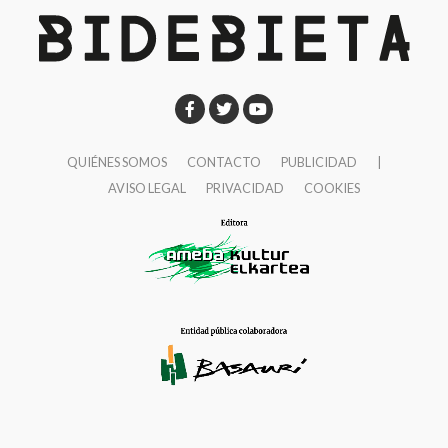
sentido?
Desde la Asociación Contra el Cáncer
realizamos incidencia política y abogamos por la
necesidad de contar con políticas públicas en cáncer
transparentes y que rindan cuentas a la ciudadanía.
Necesitamos que los resultados en salud sean
evaluados y publicados periódicamente y de manera
QUIÉNES SOMOS
CONTACTO
PUBLICIDAD
|
AVISO LEGAL
PRIVACIDAD
COOKIES
accesible. Estamos también incidiendo por incorporar
en los planes oncológicos elementos de
humanización contando con la participación de
personas con cáncer.
¿Cuáles son los programas y servicios gratuitos
que ofrecéis?
Desde hace más de 30 años
contamos con un teléfono gratuito, 900 100 036, al
servicio de las personas con cáncer y familiares las
24 horas del día, los 365 días del año. A través de este