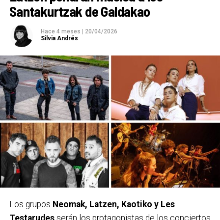
Santakurtzak de Galdakao
Hace 4 meses
|
20/04/2026
Silvia Andrés
Los grupos
Neomak, Latzen, Kaotiko y Les
Testarudes
serán los protagonistas de los conciertos