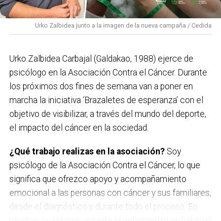
Viernes 11 de septiembre
Urko Zalbidea junto a la imagen de la nueva campaña / Cedida
Neomak
Sábado 12 de septiembre
Urko Zalbidea Carbajal (Galdakao, 1988) ejerce de
Kaotiko
psicólogo en la Asociación Contra el Cáncer. Durante
los próximos dos fines de semana van a poner en
Viernes 18 de septiembre
marcha la iniciativa ‘Brazaletes de esperanza’ con el
Les Testarudes
objetivo de visibilizar, a través del mundo del deporte,
el impacto del cáncer en la sociedad.
Sábado 19 de septiembre
Latzen
¿Qué trabajo realizas en la asociación?
Soy
psicólogo de la Asociación Contra el Cáncer, lo que
significa que ofrezco apoyo y acompañamiento
emocional a las personas con cáncer y sus familiares,
desde el diagnóstico y durante todo el proceso. En
muchas ocasiones, durante la enfermedad es habitual