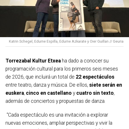
invitándoles a que los y las jugadoras, el equipo
técnico… luzcan un brazalete verde durante los
partidos y competiciones de los fines de semana del
30 de enero al 1 de febrero y del 6 al 8 de febrero.
Durante estos tres años hemos contado con el apoyo
Katrin Schegel, Edurne Espilla, Edurne Azkarate y Oier Guillan // Geuria
de más de 320 clubes y equipos y más de 100.000
deportistas.
Torrezabal Kultur Etxea
ha dado a conocer su
En el deporte la cinta negra simboliza el luto, así que
programación cultural para los primeros seis meses
desde la Asociación queremos sustituir el negro por
de 2026, que incluirá un total de
22 espectáculos
el color verde, símbolo de la esperanza y la
entre teatro, danza y música. De ellos,
siete serán en
supervivencia. Además, el deporte transmite valores
euskera
,
cinco en castellano
y
cuatro sin texto
,
como el esfuerzo, el trabajo en equipo o la
además de conciertos y propuestas de danza.
superación, por lo que es un gran altavoz para recordar
que detrás de cada brazalete hay una persona, una
“Cada espectáculo es una invitación a explorar
historia, una familia. Con esta iniciativa se da voz a las
nuevas emociones, ampliar perspectivas y vivir la