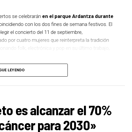
iertos se celebrarán
en el parque Ardantza durante
incidiendo con los dos fines de semana festivos. El
egir el concierto del 11 de septiembre,
 por cuatro mujeres que reinterpreta la tradición
nando folk, electrónica y pop en su último trabajo,
rana banda de punk-rock que recientemente celebró
GUE LEYENDO
uiente fin de semana será el turno de Les Testarudes,
ujeres que apuesta por el ska, rocksteady y reggae
mo, el 19 de septiembre cerrará el cartel Latzen,
 regresa a los escenarios con su nuevo álbum
eto es alcanzar el 70%
ia de sus inicios con una mirada actual.
 cáncer para 2030»
2026