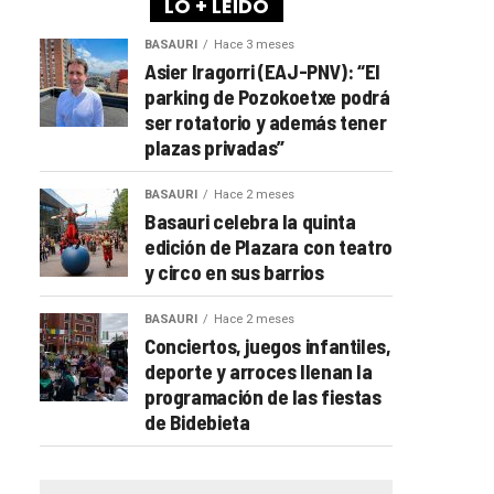
LO + LEÍDO
BASAURI
Hace 3 meses
Asier Iragorri (EAJ-PNV): “El
parking de Pozokoetxe podrá
ser rotatorio y además tener
plazas privadas”
BASAURI
Hace 2 meses
Basauri celebra la quinta
edición de Plazara con teatro
y circo en sus barrios
BASAURI
Hace 2 meses
Conciertos, juegos infantiles,
deporte y arroces llenan la
programación de las fiestas
de Bidebieta