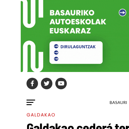
BASAURI
GALDAKAO
Galdakao cederá ter