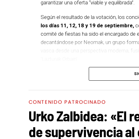
garantizar una oferta “viable y equilibrada”.
Según el resultado de la votación, los conc
los días 11, 12, 18 y 19 de septiembre,
co
comité de fiestas ha sido el encargado de el
decantándose por Neomak, un grupo formado
vasca desde una perspectiva moderna, fusio
‘Lazturak Orbain’.
El 12 de septiembre actuará Kaotiko, vete
SI
su 25 aniversario con el disco ‘XX5’. El sig
el día 18, un proyecto integrado por diez m
con un mensaje de empoderamiento. Por últi
CONTENIDO PATROCINADO
uno de los referentes del metal vasco, que
Urko Zalbidea: «El r
‘Denboraren orbainak’, combinando la esenc
de supervivencia al
PROGRAMA CONCIERTOS SANTAKURTZAK 