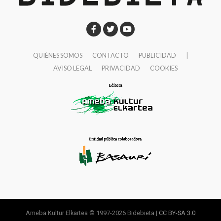
QUIÉNES SOMOS
CONTACTO
PUBLICIDAD
|
AVISO LEGAL
PRIVACIDAD
COOKIES
Ameba Kultur Elkartea © 1997-2026 Bidebieta |
CC BY-SA 3.0