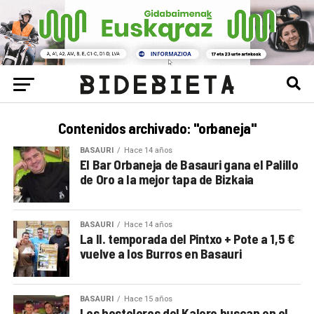
Contenidos archivado: "orbaneja"
BASAURI
Hace 14 años
El Bar Orbaneja de Basauri gana el Palillo
de Oro a la mejor tapa de Bizkaia
BASAURI
Hace 14 años
La II. temporada del Pintxo + Pote a 1,5 €
vuelve a los Burros en Basauri
BASAURI
Hace 15 años
Los hosteleros del Kalero buscan en el