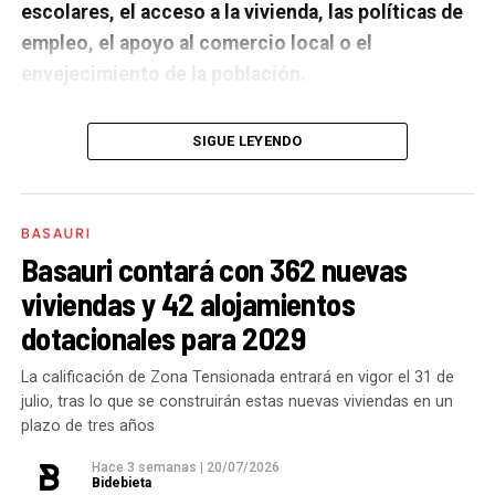
escolares, el acceso a la vivienda, las políticas de
empleo, el apoyo al comercio local o el
envejecimiento de la población.
A un año de acabar la legislatura, ¿qué balance
SIGUE LEYENDO
haces de la gestión del PSE en tus áreas dentro
del equipo de gobierno y qué proyectos
destacarías como más importantes?
Creo que es
BASAURI
importante remarcar que la presencia del PSE-EE en
Basauri contará con 362 nuevas
los gobiernos sirve para transformar y mejorar la vida
viviendas y 42 alojamientos
de las personas y, por eso, tan importante como la
dotacionales para 2029
gestión en las áreas de nuestra responsabilidad es la
impronta que marcamos en cuáles son las prioridades
La calificación de Zona Tensionada entrará en vigor el 31 de
julio, tras lo que se construirán estas nuevas viviendas en un
del equipo de gobierno.
plazo de tres años
En ese sentido, destacaría la construcción de
cinco
Hace 3 semanas
|
20/07/2026
Bidebieta
ascensores para garantizar la accesibilidad entre El