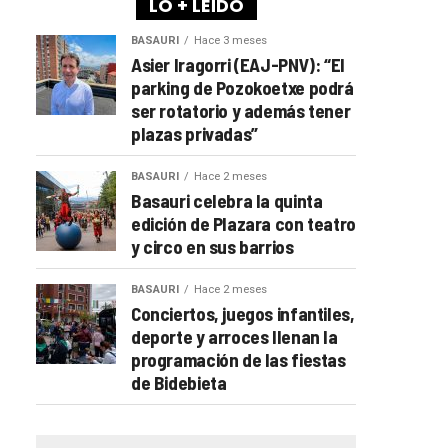
LO + LEÍDO
BASAURI
Hace 3 meses
Asier Iragorri (EAJ-PNV): “El
parking de Pozokoetxe podrá
ser rotatorio y además tener
plazas privadas”
BASAURI
Hace 2 meses
Basauri celebra la quinta
edición de Plazara con teatro
y circo en sus barrios
BASAURI
Hace 2 meses
Conciertos, juegos infantiles,
deporte y arroces llenan la
programación de las fiestas
de Bidebieta