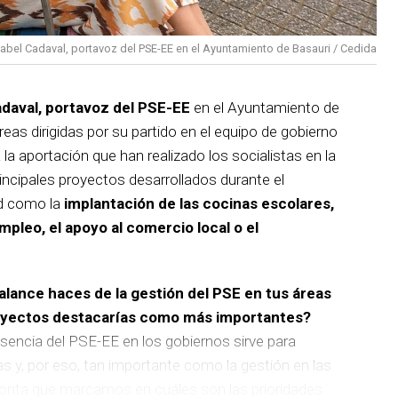
sabel Cadaval, portavoz del PSE-EE en el Ayuntamiento de Basauri / Cedida
adaval, portavoz del PSE-EE
en el Ayuntamiento de
reas dirigidas por su partido en el equipo de gobierno
 la aportación que han realizado los socialistas en la
incipales proyectos desarrollados durante el
d como la
implantación de las cocinas escolares,
empleo, el apoyo al comercio local o el
balance haces de la gestión del PSE en tus áreas
royectos destacarías como más importantes?
sencia del PSE-EE en los gobiernos sirve para
as y, por eso, tan importante como la gestión en las
pronta que marcamos en cuáles son las prioridades