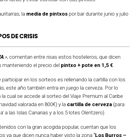
ritarras, la
media de pintxos
por bar durante junio y julio
POS DE CRISIS
VA
.»
, comentan entre risas estos hosteleros, que dicen
 manteniendo el precio del
pintxo + pote en 1,5 €
.
 participar en los sorteos es rellenando la cartilla con los
s, este año también entra en juego la cerveza. Por lo
 la cual se accede al sorteo del Viaje Premium al Caribe
navidad valorada en 800€) y la
cartilla de cerveza
(para
 a las Islas Canarias y a los 5 lotes Olentzero).
nidos con la gran acogida popular, cuentan que los
os ya que dicen nunca haber visto la zona
‘Los Burros –