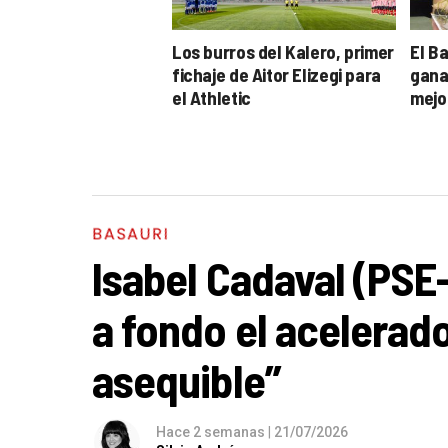
Los burros del Kalero, primer
El B
fichaje de Aitor Elizegi para
gana 
el Athletic
mejo
BASAURI
Isabel Cadaval (PSE
a fondo el acelerado
asequible”
Hace 2 semanas
|
21/07/2026