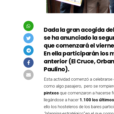
Dada la gran acogida del 
se ha anunciado la segu
que comenzará el viernes
En ella participarán los
anterior (El Cruce, Orban
Paulino).
Esta actividad comenzó a celebrarse e
como algo pasajero, pero se rompieron
pintxos
que comenzaron a hacerse f
llegándose a hacer
1.100 los últimos
ello los hosteleros de los bares part
“planning estratégico”
en el que compar