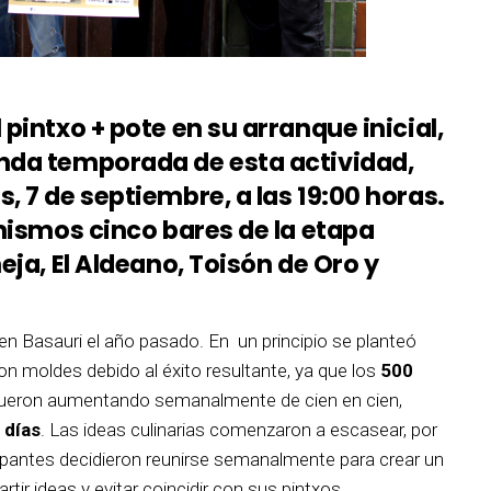
pintxo + pote en su arranque inicial,
nda temporada de esta actividad,
, 7 de septiembre, a las 19:00 horas.
 mismos cinco bares de la etapa
eja, El Aldeano, Toisón de Oro y
n Basauri el año pasado. En un principio se planteó
 moldes debido al éxito resultante, ya que los
500
ueron aumentando semanalmente de cien en cien,
 días
. Las ideas culinarias comenzaron a escasear, por
icipantes decidieron reunirse semanalmente para crear un
tir ideas y evitar coincidir con sus pintxos.