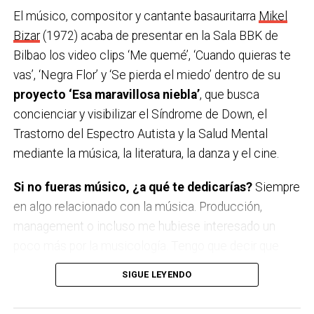
A Basauri le falta…
Zonas verdes
.
El músico, compositor y cantante basauritarra
Mikel
Bizar
(1972) acaba de presentar en la Sala BBK de
A Basauri le sobra…
Casas.
Bilbao los video clips ‘Me quemé’, ‘Cuando quieras te
vas’, ‘Negra Flor’ y ‘Se pierda el miedo’ dentro de su
¿Cómo imaginas Basauri en diez años?
Mucho más
proyecto ‘Esa maravillosa niebla’
, que busca
poblado
.
concienciar y visibilizar el Síndrome de Down, el
Trastorno del Espectro Autista y la Salud Mental
¿Qué es lo mejor de Basauri para alguien creativo?
mediante la música, la literatura, la danza y el cine.
Los parques donde se conjugan naturaleza y personas
en actitudes contemplativas.
Si no fueras músico, ¿a qué te dedicarías?
Siempre
en algo relacionado con la música. Producción,
Un rincón de Basauri que te inspire.
Las terrazas de
management o incluso me hubiese interesado un
las calles peatonales. Donde se observa a los vecinos
poco más por la musicología. Tengo que decir que
disfrutando de la compañía y amistades.
dejé el fútbol por la música, aunque estaba solo en
SIGUE LEYENDO
Un local imprescindible en Basauri.
La sala de
tercera división, ya cobraba algo de pasta.
exposiciones de la Torre de Ariz.