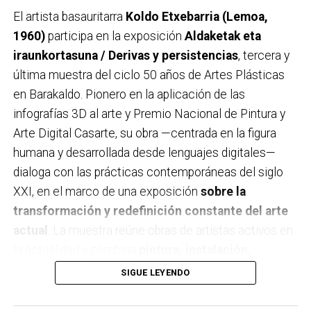
El artista basauritarra
Koldo Etxebarria (Lemoa,
1960)
participa en la exposición
Aldaketak eta
iraunkortasuna / Derivas y persistencias
, tercera y
última muestra del ciclo 50 años de Artes Plásticas
en Barakaldo. Pionero en la aplicación de las
infografías 3D al arte y Premio Nacional de Pintura y
Arte Digital Casarte, su obra —centrada en la figura
humana y desarrollada desde lenguajes digitales—
dialoga con las prácticas contemporáneas del siglo
XXI, en el marco de una exposición
sobre la
transformación y redefinición constante del arte
actual
. La muestra reúne obras de artistas activos en
la actualidad y combina
pintura, instalación,
fotografía, medios digitales y prácticas híbridas
,
SIGUE LEYENDO
apostando por la experimentación y la diversidad de
miradas.