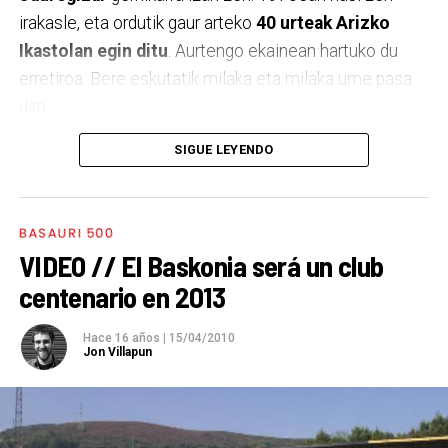
irakasle, eta ordutik gaur arteko
40 urteak Arizko
Ikastolan egin ditu
. Aurtengo ekainean hartuko du
erretiroa. Bere eskutatik milaka eta milaka ume pasa
dira.
SIGUE LEYENDO
BASAURI 500
VIDEO // El Baskonia será un club
centenario en 2013
Hace 16 años
|
15/04/2010
Jon Villapun