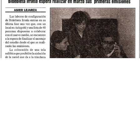
división y ha ganado la liga de tercera en cuatro
ocasiones.
Bidebieta Irratia comenzó a gestarse en 1996 con
la fundación de la asociación cultural Ameba Kultur
Elkartea por parte de una decena de estudiantes
de la Facultad de Ciencias de la Información de la
UPV en Leioa. Gracias a una ayuda de la Unión
Europea y a la cesión por parte del Ayuntamiento
de Basauri de un local en los soportales de la Plaza
Arizgoiti, que sería la primera sede de la emisora.
El 14 de abril de 1997 Bidebieta Irratia realizó su