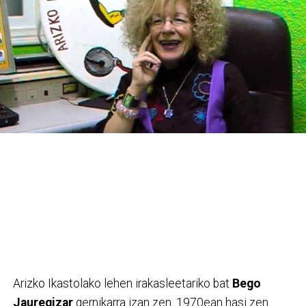
monte de Zestoa de la mano de Jokin Artetxe.
1969. urtean Arizko Ikastola sortu zen Basaurin.
Lehen pausoak Arizko elizan eman zituen. Geroago,
La Baskonia eraikinean, ikastola sendotu egin zen,
baina, metroa Basaurira omen zetorrelako,
ikastolak tokiz aldatu behar izan zuen egungo
Bizkotxalde parke ondoko eraikinera.
Arizko Ikastolako lehen irakasleetariko bat
Bego
Jauregizar
gernikarra izan zen. 1970ean hasi zen