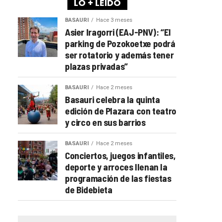
LO + LEÍDO
BASAURI
Hace 3 meses
Asier Iragorri (EAJ-PNV): “El
parking de Pozokoetxe podrá
ser rotatorio y además tener
plazas privadas”
BASAURI
Hace 2 meses
Basauri celebra la quinta
edición de Plazara con teatro
y circo en sus barrios
BASAURI
Hace 2 meses
Conciertos, juegos infantiles,
deporte y arroces llenan la
programación de las fiestas
de Bidebieta