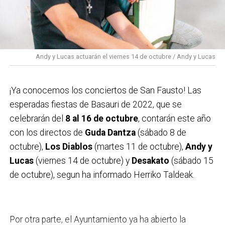
13:00 Kantu-poteo amenizado por Kilometrokantu.
consumir en comercios de Basauri otorgado por
Recorrido: c/ Galicia, peatonales y Benta.
la cuadrilla Zoroak
, organizadora del concurso.
13:30 Futbolín humano en la calle Araba.
Todos los carteles presentados en estas categorías
13:30 Concierto de LOS JAIMONES en la calle Virgen
serán expuestos en la Casa de Cultura de Ibaigane
Andy y Lucas actuarán el viernes 14 de octubre / Andy y Lucas
de Begoña.
entre el 6 y el 20 de octubre.
17:00 Concurso de porrones decorados para adultos y
¡Ya conocemos los conciertos de San Fausto! Las
txikis en la lonja de Txanogorritxu ta otso maltzurra.
esperadas fiestas de Basauri de 2022, que se
Entrega de 17:00 a 19:30
celebrarán del
8 al 16 de octubre
, contarán este año
17:30 Fun Riders Freestyle Show en Bizkotxalde.
con los directos de
Guda Dantza
(sábado 8 de
BMX, skate, roller y mucho más.
octubre),
Los Diablos
(martes 11 de octubre),
Andy y
18:30 Pasacalles con Triki Bidebieta.
Lucas
(viernes 14 de octubre) y
Desakato
(sábado 15
18:30 V Concentración motera en la plaza Bidebieta.
de octubre), segun ha informado Herriko Taldeak.
19:00 Txitxarrillo con GALEA en la plaza Mojaparte.
19:00 Euskal erromeria en la plaza San Fausto.
CONCURSO DE CARTELES
19:30 Degustación de txahala Eusko Label en la plaza
San Fausto.
Por otra parte, el Ayuntamiento ya ha abierto la