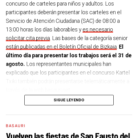
concurso de carteles para niños y adultos. Los
participantes deberán presentar los carteles en el
Servicio de Atención Ciudadana (SAC) de 08:00 a
13:00 horas los días laborables y
es necesario
solicitar cita previa
. Las bases de la categoría senior
están publicadas en el Boletín Oficial de Bizkaia
.
El
último día para presentar los trabajos será el 31 de
agosto.
Los representantes municipales han
explicado que los participantes en el concurso Kartel
Txiki también podrán presentarse telemáticamente a
través de la web basauri.net.
SIGUE LEYENDO
El único requisito para participar en el concurso es el
siguiente texto figure en el cartel. Además, los
carteles que se presenten al concurso principal
BASAURI
deberán incluir el logotipo del Ayuntamiento de
Vuelven las fiestas de San Fausto del