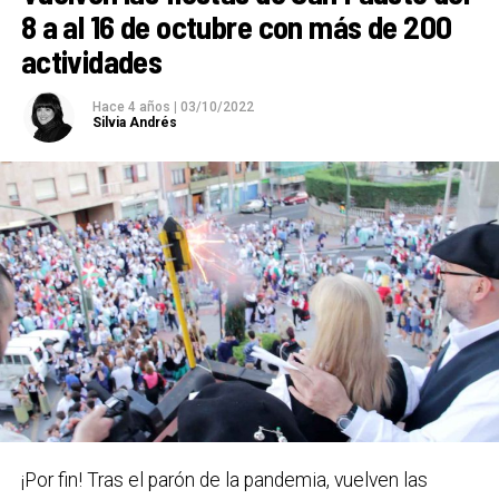
Basauri.:
8 a al 16 de octubre con más de 200
actividades
SAN FAUSTO 2023
BASAURI
Hace 4 años
|
03/10/2022
7 octubre – 15 octubre
Silvia Andrés
Carteles ganadores el pasado año 2022 / Bidebieta
¡Por fin! Tras el parón de la pandemia, vuelven las