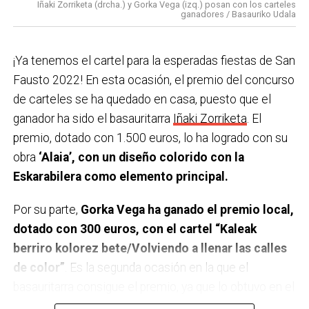
21:30 Pasacalles con Gazte-leku por las peatonales.
Iñaki Zorriketa (drcha.) y Gorka Vega (izq.) posan con los carteles
ganadores / Basauriko Udala
22:00 Disko Festa Sound en la carpa de Solobarria
para los jóvenes. 22:30 Euskal jaia!! Concierto de
¡Ya tenemos el cartel para la esperadas fiestas de San
GUDA DANTZA en la plaza Arizgoiti
Fausto 2022! En esta ocasión, el premio del concurso
23:59 Verbena con la orquesta REMIX en la plaza San
de carteles se ha quedado en casa, puesto que el
Fausto.
ganador ha sido el basauritarra
Iñaki Zorriketa
. El
Domingo 9 de octubre
premio, dotado con 1.500 euros, lo ha logrado con su
obra
‘Alaia’, con un diseño colorido con la
9:00 Txupin desde el Ayuntamiento.
Eskarabilera como elemento principal.
9:30 Torneo popular y federado de Tenis de mesa en
el polideportivo Urbi.
Por su parte,
Gorka Vega ha ganado el premio local,
10:00 Diana de Gaiteros con B. Haizedoinu Gaiteroak.
dotado con 300 euros, con el cartel “Kaleak
10:30 Semifinales del campeonato Open de Bizkaia
berriro kolorez bete/Volviendo a llenar las calles
2022 de pelota mano en los frontones de Artunduaga.
de color”
. Es la segunda ocasión en la que el
11:00 Campeonato local individual Tres Tablones en
basauritarra consigue el premio, ya que lo obtuvo en el
las boleras de Artunduaga.
año 2018 con su trabajo “Basaurin jai mende erdi alai”.