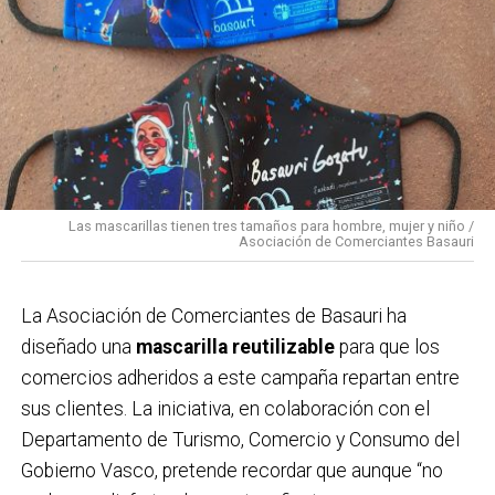
10:00 Pasacalles amenizado por dulzaineros.
12:00 Pasacalles con Danbolin Txistulari Elkartea.
12:00 Txanpi solidario en la carpa de Solobarria a favor
de Paula Rodríguez.
14:00 Karparamartxo en la carpa de Solobarria para las
cuadrillas.
15:00 Concurso de cabezones en la carpa de
Las mascarillas tienen tres tamaños para hombre, mujer y niño /
Solobarria.
Asociación de Comerciantes Basauri
16:30 Concurso de cuajadas en la carpa de Solobarria.
17:00 Concurso de tragones de zurra en la carpa de
La Asociación de Comerciantes de Basauri ha
Solobarria para las cuadrillas.
diseñado una
mascarilla reutilizable
para que los
17:30 XV Campeonato intercuadrillas de lanzamiento
comercios adheridos a este campaña repartan entre
de Abarka en la carpa.
sus clientes. La iniciativa, en colaboración con el
18:00 Espectáculo infantil a cargo de Partyman
Departamento de Turismo, Comercio y Consumo del
Skywalker en la plaza San Isidro .
Gobierno Vasco, pretende recordar que aunque “no
18:30 VII Campeonato de pelota rápida en los