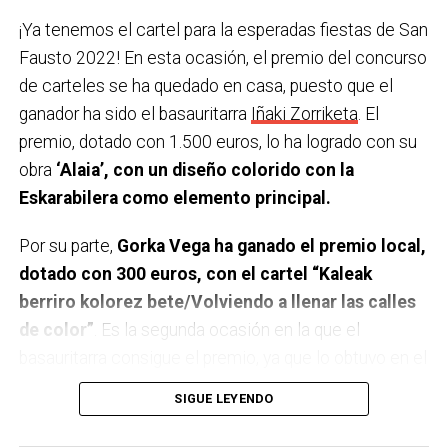
para los jóvenes. 22:30 Euskal jaia!! Concierto de
¡Ya tenemos el cartel para la esperadas fiestas de San
GUDA DANTZA en la plaza Arizgoiti
Fausto 2022! En esta ocasión, el premio del concurso
23:59 Verbena con la orquesta REMIX en la plaza San
de carteles se ha quedado en casa, puesto que el
Fausto.
ganador ha sido el basauritarra
Iñaki Zorriketa
. El
Domingo 9 de octubre
premio, dotado con 1.500 euros, lo ha logrado con su
obra
‘Alaia’, con un diseño colorido con la
9:00 Txupin desde el Ayuntamiento.
Eskarabilera como elemento principal.
9:30 Torneo popular y federado de Tenis de mesa en
el polideportivo Urbi.
Por su parte,
Gorka Vega ha ganado el premio local,
10:00 Diana de Gaiteros con B. Haizedoinu Gaiteroak.
dotado con 300 euros, con el cartel “Kaleak
10:30 Semifinales del campeonato Open de Bizkaia
berriro kolorez bete/Volviendo a llenar las calles
2022 de pelota mano en los frontones de Artunduaga.
de color”
. Es la segunda ocasión en la que el
11:00 Campeonato local individual Tres Tablones en
basauritarra consigue el premio, ya que lo obtuvo en el
las boleras de Artunduaga.
año 2018 con su trabajo “Basaurin jai mende erdi alai”.
SIGUE LEYENDO
11:00 Divertido parque infantil en Arizko Ikastola de
Todos los trabajos, los carteles ganadores y el resto
11:00 a 14:00 y de 16:00 a 18:00.
de carteles presentados,
serán expuestos en el