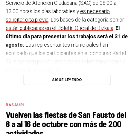
Servicio de Atención Ciudadana (SAC) de 08:00 a
13:00 horas los días laborables y
es necesario
solicitar cita previa
. Las bases de la categoría senior
están publicadas en el Boletín Oficial de Bizkaia
.
El
último día para presentar los trabajos será el 31 de
agosto.
Los representantes municipales han
explicado que los participantes en el concurso Kartel
Txiki también podrán presentarse telemáticamente a
través de la web basauri.net.
SIGUE LEYENDO
El único requisito para participar en el concurso es el
siguiente texto figure en el cartel. Además, los
carteles que se presenten al concurso principal
BASAURI
deberán incluir el logotipo del Ayuntamiento de
Vuelven las fiestas de San Fausto del
Basauri.:
8 a al 16 de octubre con más de 200
actividades
SAN FAUSTO 2023