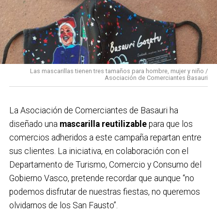
12:00 Txanpi solidario en la carpa de Solobarria a favor
de Paula Rodríguez.
14:00 Karparamartxo en la carpa de Solobarria para las
cuadrillas.
15:00 Concurso de cabezones en la carpa de
Las mascarillas tienen tres tamaños para hombre, mujer y niño /
Solobarria.
Asociación de Comerciantes Basauri
16:30 Concurso de cuajadas en la carpa de Solobarria.
17:00 Concurso de tragones de zurra en la carpa de
La Asociación de Comerciantes de Basauri ha
Solobarria para las cuadrillas.
diseñado una
mascarilla reutilizable
para que los
17:30 XV Campeonato intercuadrillas de lanzamiento
comercios adheridos a este campaña repartan entre
de Abarka en la carpa.
sus clientes. La iniciativa, en colaboración con el
18:00 Espectáculo infantil a cargo de Partyman
Departamento de Turismo, Comercio y Consumo del
Skywalker en la plaza San Isidro .
Gobierno Vasco, pretende recordar que aunque “no
18:30 VII Campeonato de pelota rápida en los
podemos disfrutar de nuestras fiestas, no queremos
frontones de Soloarte.
olvidarnos de los San Fausto”.
18:30 Pasacalles con Triki Bidebieta.