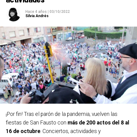
BASAURI
Hace 4 años
|
03/10/2022
7 octubre – 15 octubre
Silvia Andrés
Carteles ganadores el pasado año 2022 / Bidebieta
¡Por fin! Tras el parón de la pandemia, vuelven las
fiestas de San Fausto con
más de 200 actos del 8 al
En la categoría senior se repartirán 1.800 euros en
16 de octubre
. Conciertos, actividades y
premios:
1.500 euros para el autor elegido por el