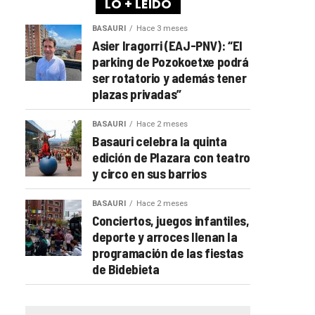
LO + LEÍDO
BASAURI
Hace 3 meses
Asier Iragorri (EAJ-PNV): “El
parking de Pozokoetxe podrá
ser rotatorio y además tener
plazas privadas”
BASAURI
Hace 2 meses
Basauri celebra la quinta
edición de Plazara con teatro
y circo en sus barrios
BASAURI
Hace 2 meses
Conciertos, juegos infantiles,
deporte y arroces llenan la
programación de las fiestas
de Bidebieta