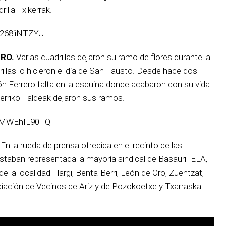
illa Txikerrak.
B268iiNTZYU
ERO.
Varias cuadrillas dejaron su ramo de flores durante la
illas lo hicieron el día de San Fausto. Desde hace dos
ón Ferrero falta en la esquina donde acabaron con su vida.
erriko Taldeak dejaron sus ramos.
=xMWEhIL90TQ
.
En la rueda de prensa ofrecida en el recinto de las
staban representada la mayoría sindical de Basauri -ELA,
 la localidad -Ilargi, Benta-Berri, León de Oro, Zuentzat,
iación de Vecinos de Ariz y de Pozokoetxe y Txarraska