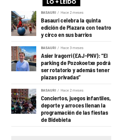
LO + LEÍDO
BASAURI
Hace 2 meses
Basauri celebra la quinta
edición de Plazara con teatro
y circo en sus barrios
BASAURI
Hace 3 meses
Asier Iragorri (EAJ-PNV): “El
parking de Pozokoetxe podrá
ser rotatorio y además tener
plazas privadas”
BASAURI
Hace 2 meses
Conciertos, juegos infantiles,
deporte y arroces llenan la
programación de las fiestas
de Bidebieta