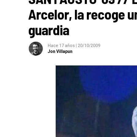
Arcelor, la recoge u
guardia
Hace 17 años
|
20/10/2009
Jon Villapun