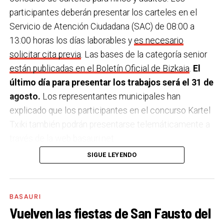
participantes deberán presentar los carteles en el
Servicio de Atención Ciudadana (SAC) de 08:00 a
13:00 horas los días laborables y
es necesario
solicitar cita previa
. Las bases de la categoría senior
están publicadas en el Boletín Oficial de Bizkaia
.
El
último día para presentar los trabajos será el 31 de
agosto.
Los representantes municipales han
explicado que los participantes en el concurso Kartel
Txiki también podrán presentarse telemáticamente a
través de la web basauri.net.
SIGUE LEYENDO
El único requisito para participar en el concurso es el
siguiente texto figure en el cartel. Además, los
carteles que se presenten al concurso principal
BASAURI
deberán incluir el logotipo del Ayuntamiento de
Vuelven las fiestas de San Fausto del
Basauri.: