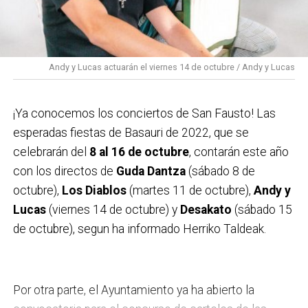
consumir en comercios de Basauri otorgado por
Recorrido: c/ Galicia, peatonales y Benta.
la cuadrilla Zoroak
, organizadora del concurso.
13:30 Futbolín humano en la calle Araba.
Todos los carteles presentados en estas categorías
13:30 Concierto de LOS JAIMONES en la calle Virgen
serán expuestos en la Casa de Cultura de Ibaigane
Andy y Lucas actuarán el viernes 14 de octubre / Andy y Lucas
de Begoña.
entre el 6 y el 20 de octubre.
17:00 Concurso de porrones decorados para adultos y
¡Ya conocemos los conciertos de San Fausto! Las
txikis en la lonja de Txanogorritxu ta otso maltzurra.
esperadas fiestas de Basauri de 2022, que se
Entrega de 17:00 a 19:30
celebrarán del
8 al 16 de octubre
, contarán este año
17:30 Fun Riders Freestyle Show en Bizkotxalde.
con los directos de
Guda Dantza
(sábado 8 de
BMX, skate, roller y mucho más.
octubre),
Los Diablos
(martes 11 de octubre),
Andy y
18:30 Pasacalles con Triki Bidebieta.
Lucas
(viernes 14 de octubre) y
Desakato
(sábado 15
18:30 V Concentración motera en la plaza Bidebieta.
de octubre), segun ha informado Herriko Taldeak.
19:00 Txitxarrillo con GALEA en la plaza Mojaparte.
19:00 Euskal erromeria en la plaza San Fausto.
CONCURSO DE CARTELES
19:30 Degustación de txahala Eusko Label en la plaza
San Fausto.
Por otra parte, el Ayuntamiento ya ha abierto la
19:30 Concierto de WAIEI en la carpa de Solobarria,