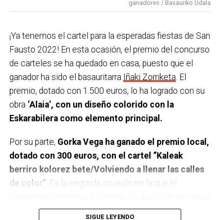
ganadores / Basauriko Udala
22:00 Disko Festa Sound en la carpa de Solobarria
para los jóvenes. 22:30 Euskal jaia!! Concierto de
¡Ya tenemos el cartel para la esperadas fiestas de San
GUDA DANTZA en la plaza Arizgoiti
Fausto 2022! En esta ocasión, el premio del concurso
23:59 Verbena con la orquesta REMIX en la plaza San
de carteles se ha quedado en casa, puesto que el
Fausto.
ganador ha sido el basauritarra
Iñaki Zorriketa
. El
Domingo 9 de octubre
premio, dotado con 1.500 euros, lo ha logrado con su
obra
‘Alaia’, con un diseño colorido con la
9:00 Txupin desde el Ayuntamiento.
Eskarabilera como elemento principal.
9:30 Torneo popular y federado de Tenis de mesa en
el polideportivo Urbi.
Por su parte,
Gorka Vega ha ganado el premio local,
10:00 Diana de Gaiteros con B. Haizedoinu Gaiteroak.
dotado con 300 euros, con el cartel “Kaleak
10:30 Semifinales del campeonato Open de Bizkaia
berriro kolorez bete/Volviendo a llenar las calles
2022 de pelota mano en los frontones de Artunduaga.
de color”
. Es la segunda ocasión en la que el
11:00 Campeonato local individual Tres Tablones en
basauritarra consigue el premio, ya que lo obtuvo en el
las boleras de Artunduaga.
año 2018 con su trabajo “Basaurin jai mende erdi alai”.
SIGUE LEYENDO
11:00 Divertido parque infantil en Arizko Ikastola de