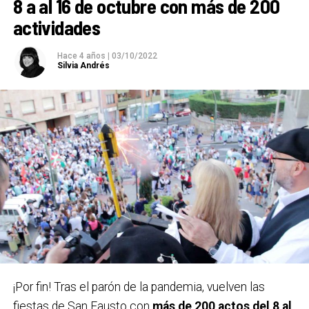
8 a al 16 de octubre con más de 200
actividades
SAN FAUSTO 2023
BASAURI
Hace 4 años
|
03/10/2022
7 octubre – 15 octubre
Silvia Andrés
Carteles ganadores el pasado año 2022 / Bidebieta
¡Por fin! Tras el parón de la pandemia, vuelven las
fiestas de San Fausto con
más de 200 actos del 8 al