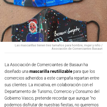
10:00 Pasacalles amenizado por dulzaineros.
12:00 Pasacalles con Danbolin Txistulari Elkartea.
12:00 Txanpi solidario en la carpa de Solobarria a favor
de Paula Rodríguez.
14:00 Karparamartxo en la carpa de Solobarria para las
cuadrillas.
15:00 Concurso de cabezones en la carpa de
Las mascarillas tienen tres tamaños para hombre, mujer y niño /
Solobarria.
Asociación de Comerciantes Basauri
16:30 Concurso de cuajadas en la carpa de Solobarria.
17:00 Concurso de tragones de zurra en la carpa de
La Asociación de Comerciantes de Basauri ha
Solobarria para las cuadrillas.
diseñado una
mascarilla reutilizable
para que los
17:30 XV Campeonato intercuadrillas de lanzamiento
comercios adheridos a este campaña repartan entre
de Abarka en la carpa.
sus clientes. La iniciativa, en colaboración con el
18:00 Espectáculo infantil a cargo de Partyman
Departamento de Turismo, Comercio y Consumo del
Skywalker en la plaza San Isidro .
Gobierno Vasco, pretende recordar que aunque “no
18:30 VII Campeonato de pelota rápida en los
podemos disfrutar de nuestras fiestas, no queremos