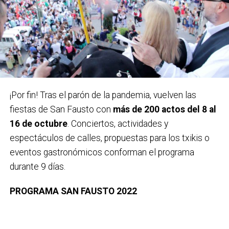
Carteles ganadores el pasado año 2022 / Bidebieta
¡Por fin! Tras el parón de la pandemia, vuelven las
fiestas de San Fausto con
más de 200 actos del 8 al
En la categoría senior se repartirán 1.800 euros en
16 de octubre
. Conciertos, actividades y
premios:
1.500 euros para el autor elegido por el
espectáculos de calles, propuestas para los txikis o
jurado y 300 euros de accésit al mejor diseño local.
eventos gastronómicos conforman el programa
Los premios no serán acumulables y tendrán la
durante 9 días.
retención correspondiente del IRPF.
PROGRAMA SAN FAUSTO 2022
En esta categoría infantil
participarán jóvenes de 1º
de Lehen Hezkuntza a 1º de DBH y habrá dos
Sábado 8 de octubre
categorías: por un lado Txikis (alumnado de 1º y 4º de