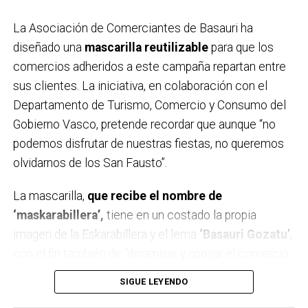
17:00 Concurso de tragones de zurra en la carpa de
La Asociación de Comerciantes de Basauri ha
Solobarria para las cuadrillas.
diseñado una
mascarilla reutilizable
para que los
17:30 XV Campeonato intercuadrillas de lanzamiento
comercios adheridos a este campaña repartan entre
de Abarka en la carpa.
sus clientes. La iniciativa, en colaboración con el
18:00 Espectáculo infantil a cargo de Partyman
Departamento de Turismo, Comercio y Consumo del
Skywalker en la plaza San Isidro .
Gobierno Vasco, pretende recordar que aunque “no
18:30 VII Campeonato de pelota rápida en los
podemos disfrutar de nuestras fiestas, no queremos
frontones de Soloarte.
olvidarnos de los San Fausto”.
18:30 Pasacalles con Triki Bidebieta.
19:00 Txitxarrillo con PÉRGOLA en la plaza Mojaparte.
La mascarilla,
que recibe el nombre de
19:00 Pintxo solidario en favor de Paula Rodríguez en
‘maskarabillera’,
tiene en un costado la propia
la plaza San Pedro.
imagen de la Eskarabillera y el lema
‘Basauri Gozatu’
,
19:00 Chorizada solidaria en la carpa Solobarria en
con el fin también de “dinamizar y apoyar el comercio
favor de Paula Rodríguez.
local en estos duros momentos”, han explicado desde
SIGUE LEYENDO
19:00 Campeonato de zurrakapote intercuadrillas en
la Asociación. Se trata de una mascarilla homologada
la carpa de Solobarria.