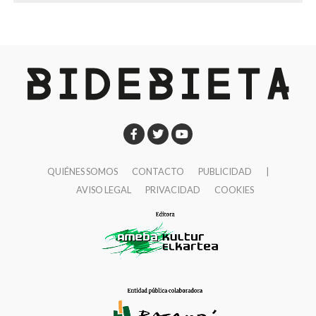
fechas en que se hubieran celebrado las fiestas de
9:00 Txupin desde el Ayuntamiento.
San Miguel, seguirá
en activo los dos próximos
9:30 Presentación del sello y matasellos con el
fines de semana
, los correspondientes a las ‘no
escudo de Herriko Taldeak en la Casa de Cultura de
fiestas’ de San Fausto.
Ibaigane.
10:00 Pasacalles de dulzaineros.
10:30 Campeonato de rana popular para jubilados de
Basauri en la plaza San Fausto. Las parejas se
apuntarán en la misma plaza a las 10:00. Los premios
QUIÉNES SOMOS
CONTACTO
PUBLICIDAD
|
serán entregados in situ.
AVISO LEGAL
PRIVACIDAD
COOKIES
12:00 Pasacalles de txistularis con Danbolin Txistulari
Elkartea.
14:00 Gran comida y fiesta para nuestros aitites y
amamas en los hogares del jubilado y en la plaza
Solobarria.
17:00 Talleres, juegos y actividades para txikis en la