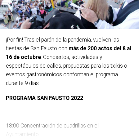
Carteles ganadores el pasado año 2022 / Bidebieta
¡Por fin! Tras el parón de la pandemia, vuelven las
fiestas de San Fausto con
más de 200 actos del 8 al
En la categoría senior se repartirán 1.800 euros en
16 de octubre
. Conciertos, actividades y
premios:
1.500 euros para el autor elegido por el
espectáculos de calles, propuestas para los txikis o
jurado y 300 euros de accésit al mejor diseño local.
eventos gastronómicos conforman el programa
Los premios no serán acumulables y tendrán la
durante 9 días.
retención correspondiente del IRPF.
PROGRAMA SAN FAUSTO 2022
En esta categoría infantil
participarán jóvenes de 1º
de Lehen Hezkuntza a 1º de DBH y habrá dos
Sábado 8 de octubre
categorías: por un lado Txikis (alumnado de 1º y 4º de
18:00 Concentración de cuadrillas en el
Lehen Hezkuntza) y por otro Gazteak (de 5º de Lehen
Ayuntamiento.
Hezkuntza a 1º de DBH) y cada categoría tendrá sus