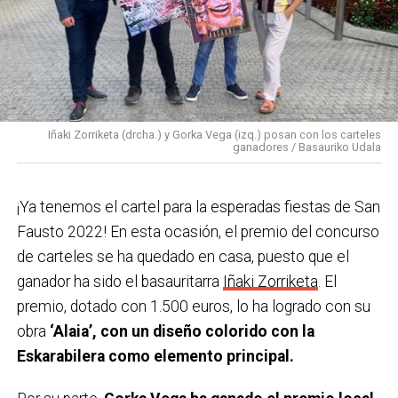
local.
bajada se realiza la ofrenda floral a Bingen Anton
Ferrero por parte de las cuadrillas.
21:30 Fin de Bajada con entrega del Premio
Eskarabilera a «La Mejor Bajada» en la carpa de
Solobarria y posterior apertura de lonjas.
21:30 Pasacalles con Gazte-leku por las peatonales.
Iñaki Zorriketa (drcha.) y Gorka Vega (izq.) posan con los carteles
ganadores / Basauriko Udala
22:00 Disko Festa Sound en la carpa de Solobarria
para los jóvenes. 22:30 Euskal jaia!! Concierto de
¡Ya tenemos el cartel para la esperadas fiestas de San
GUDA DANTZA en la plaza Arizgoiti
Fausto 2022! En esta ocasión, el premio del concurso
23:59 Verbena con la orquesta REMIX en la plaza San
de carteles se ha quedado en casa, puesto que el
Fausto.
ganador ha sido el basauritarra
Iñaki Zorriketa
. El
Domingo 9 de octubre
premio, dotado con 1.500 euros, lo ha logrado con su
obra
‘Alaia’, con un diseño colorido con la
9:00 Txupin desde el Ayuntamiento.
Eskarabilera como elemento principal.
9:30 Torneo popular y federado de Tenis de mesa en
el polideportivo Urbi.