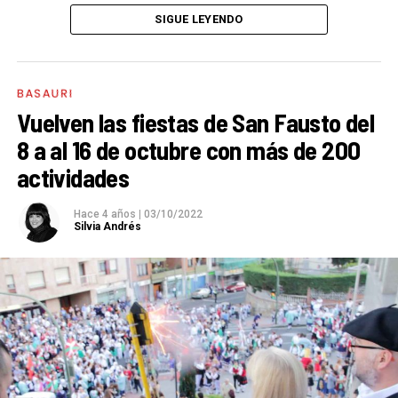
SIGUE LEYENDO
El único requisito para participar en el concurso es el
siguiente texto figure en el cartel. Además, los
carteles que se presenten al concurso principal
BASAURI
deberán incluir el logotipo del Ayuntamiento de
Vuelven las fiestas de San Fausto del
Basauri.:
8 a al 16 de octubre con más de 200
actividades
SAN FAUSTO 2023
BASAURI
Hace 4 años
|
03/10/2022
7 octubre – 15 octubre
Silvia Andrés