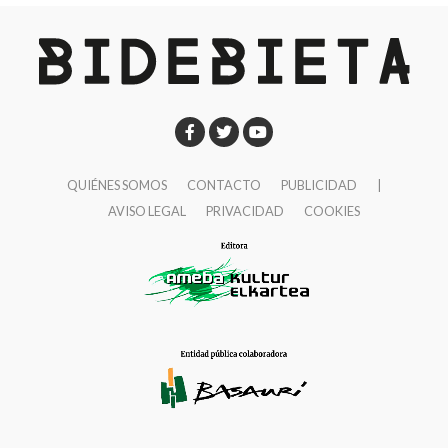
fines de semana
, los correspondientes a las ‘no
escudo de Herriko Taldeak en la Casa de Cultura de
fiestas’ de San Fausto.
Ibaigane.
10:00 Pasacalles de dulzaineros.
10:30 Campeonato de rana popular para jubilados de
Basauri en la plaza San Fausto. Las parejas se
apuntarán en la misma plaza a las 10:00. Los premios
QUIÉNES SOMOS
CONTACTO
PUBLICIDAD
|
serán entregados in situ.
AVISO LEGAL
PRIVACIDAD
COOKIES
12:00 Pasacalles de txistularis con Danbolin Txistulari
Elkartea.
14:00 Gran comida y fiesta para nuestros aitites y
amamas en los hogares del jubilado y en la plaza
Solobarria.
17:00 Talleres, juegos y actividades para txikis en la
plaza Mojaparte.
17.00 Taller sobre educación vial en las canchas de
Bizkotxalde.