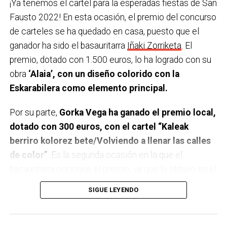
¡Ya tenemos el cartel para la esperadas fiestas de San
GUDA DANTZA en la plaza Arizgoiti
Fausto 2022! En esta ocasión, el premio del concurso
23:59 Verbena con la orquesta REMIX en la plaza San
de carteles se ha quedado en casa, puesto que el
Fausto.
ganador ha sido el basauritarra
Iñaki Zorriketa
. El
Domingo 9 de octubre
premio, dotado con 1.500 euros, lo ha logrado con su
obra
‘Alaia’, con un diseño colorido con la
9:00 Txupin desde el Ayuntamiento.
Eskarabilera como elemento principal.
9:30 Torneo popular y federado de Tenis de mesa en
el polideportivo Urbi.
Por su parte,
Gorka Vega ha ganado el premio local,
10:00 Diana de Gaiteros con B. Haizedoinu Gaiteroak.
dotado con 300 euros, con el cartel “Kaleak
10:30 Semifinales del campeonato Open de Bizkaia
berriro kolorez bete/Volviendo a llenar las calles
2022 de pelota mano en los frontones de Artunduaga.
de color”
. Es la segunda ocasión en la que el
11:00 Campeonato local individual Tres Tablones en
basauritarra consigue el premio, ya que lo obtuvo en el
las boleras de Artunduaga.
año 2018 con su trabajo “Basaurin jai mende erdi alai”.
SIGUE LEYENDO
11:00 Divertido parque infantil en Arizko Ikastola de
Todos los trabajos, los carteles ganadores y el resto
11:00 a 14:00 y de 16:00 a 18:00.
de carteles presentados,
serán expuestos en el
12:00 Taller de enseñanza del juego oriental del GO en
Centro Cívico de Basozelai, entre los días 6 y 20