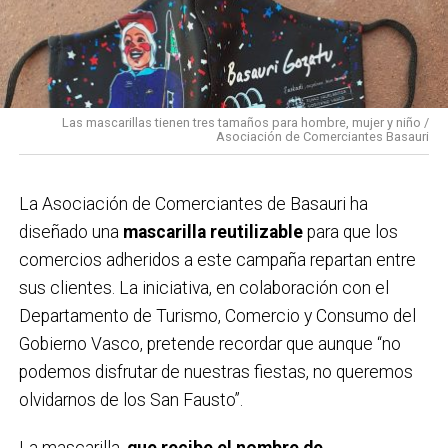
de Paula Rodríguez.
14:00 Karparamartxo en la carpa de Solobarria para las
cuadrillas.
15:00 Concurso de cabezones en la carpa de
Las mascarillas tienen tres tamaños para hombre, mujer y niño /
Solobarria.
Asociación de Comerciantes Basauri
16:30 Concurso de cuajadas en la carpa de Solobarria.
17:00 Concurso de tragones de zurra en la carpa de
La Asociación de Comerciantes de Basauri ha
Solobarria para las cuadrillas.
diseñado una
mascarilla reutilizable
para que los
17:30 XV Campeonato intercuadrillas de lanzamiento
comercios adheridos a este campaña repartan entre
de Abarka en la carpa.
sus clientes. La iniciativa, en colaboración con el
18:00 Espectáculo infantil a cargo de Partyman
Departamento de Turismo, Comercio y Consumo del
Skywalker en la plaza San Isidro .
Gobierno Vasco, pretende recordar que aunque “no
18:30 VII Campeonato de pelota rápida en los
podemos disfrutar de nuestras fiestas, no queremos
frontones de Soloarte.
olvidarnos de los San Fausto”.
18:30 Pasacalles con Triki Bidebieta.
19:00 Txitxarrillo con PÉRGOLA en la plaza Mojaparte.