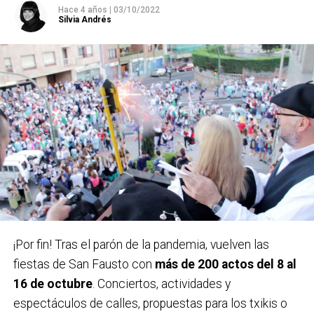
Hace 4 años
|
03/10/2022
7 octubre – 15 octubre
Silvia Andrés
Carteles ganadores el pasado año 2022 / Bidebieta
¡Por fin! Tras el parón de la pandemia, vuelven las
fiestas de San Fausto con
más de 200 actos del 8 al
En la categoría senior se repartirán 1.800 euros en
16 de octubre
. Conciertos, actividades y
premios:
1.500 euros para el autor elegido por el
espectáculos de calles, propuestas para los txikis o
jurado y 300 euros de accésit al mejor diseño local.