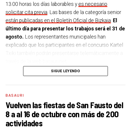
13:00 horas los días laborables y
es necesario
solicitar cita previa
. Las bases de la categoría senior
están publicadas en el Boletín Oficial de Bizkaia
.
El
último día para presentar los trabajos será el 31 de
agosto.
Los representantes municipales han
explicado que los participantes en el concurso Kartel
Txiki también podrán presentarse telemáticamente a
través de la web basauri.net.
SIGUE LEYENDO
El único requisito para participar en el concurso es el
siguiente texto figure en el cartel. Además, los
carteles que se presenten al concurso principal
BASAURI
deberán incluir el logotipo del Ayuntamiento de
Vuelven las fiestas de San Fausto del
Basauri.:
8 a al 16 de octubre con más de 200
actividades
SAN FAUSTO 2023
BASAURI