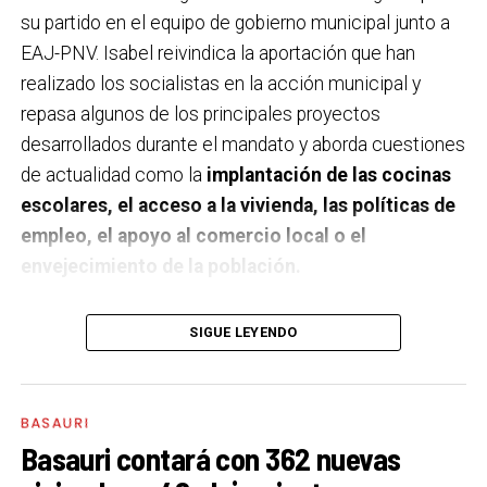
su partido en el equipo de gobierno municipal junto a
EAJ-PNV. Isabel reivindica la aportación que han
realizado los socialistas en la acción municipal y
repasa algunos de los principales proyectos
desarrollados durante el mandato y aborda cuestiones
de actualidad como la
implantación de las cocinas
escolares, el acceso a la vivienda, las políticas de
empleo, el apoyo al comercio local o el
envejecimiento de la población.
A un año de acabar la legislatura, ¿qué balance
SIGUE LEYENDO
haces de la gestión del PSE en tus áreas dentro
del equipo de gobierno y qué proyectos
destacarías como más importantes?
Creo que es
BASAURI
importante remarcar que la presencia del PSE-EE en
Basauri contará con 362 nuevas
los gobiernos sirve para transformar y mejorar la vida