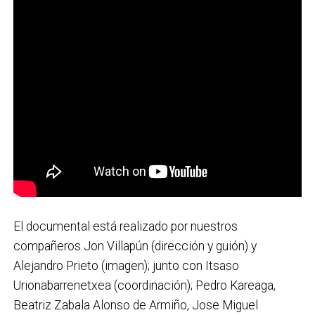
El documental está realizado por nuestros
compañeros Jon Villapún (dirección y guión) y
Alejandro Prieto (imagen); junto con Itsaso
Urionabarrenetxea (coordinación); Pedro Kareaga,
Beatriz Zabala Alonso de Armiño, Jose Miguel