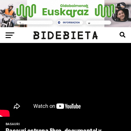
BASAURI
Basauri estrena libro, documental y