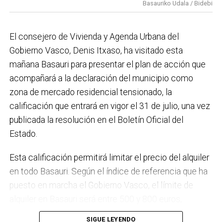
Basauriko Udala / Bidebi
el Plan de Acción contra el Ruido y la instalación de
placas fotovoltaicas en edificios municipales en
El consejero de Vivienda y Agenda Urbana del
régimen de autoconsumo, que hacen de Basauri un
Gobierno Vasco, Denis Itxaso, ha visitado esta
municipio más sostenible y preparado para el futuro.
mañana Basauri para presentar el plan de acción que
En ese sentido, estamos trabajando en acciones de
acompañará a la declaración del municipio como
clima y energía, entre las que destacan el diseño de
zona de mercado residencial tensionado, la
una red de refugios climáticos, junto con un Plan de
calificación que entrará en vigor el 31 de julio, una vez
Actuación ante Episodios de Altas Temperaturas,
publicada la resolución en el Boletín Oficial del
como las que recientemente hemos sufrido.
Estado.
Respecto a Educación tenemos en marcha el
Esta calificación permitirá limitar el precio del alquiler
proyecto de la
nueva haurreskola
que se construirá en
en todo Basauri. Según el índice de referencia que ha
Sarratu, junto a Arizko Ikastola, y que es una apuesta
puesto en marcha el Gobierno Vasco, el límite de
por la educación pública y un elemento más de apoyo
alquiler en Basauri será entre 500 y 800 euros,
a la conciliación de las familias. También destacaría
dependiendo de la zona y de las características de la
el trabajo que desarrollamos en igualdad, con una
SIGUE LEYENDO