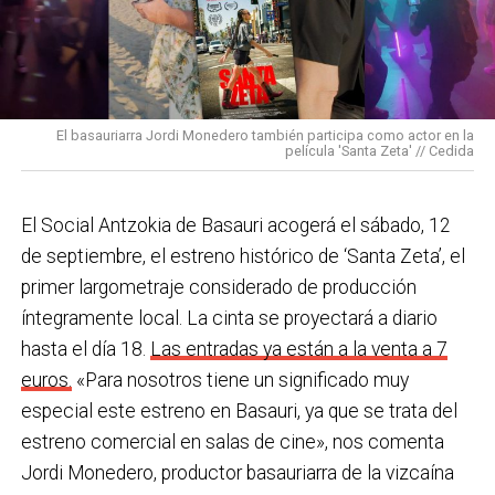
prestándoles apoyos cuando los necesiten.
bajo una temperatura de 44ºC, equipados con todos
los Equipos de Protección Individual (EPIS) y con las
En Basauri ya venimos trabajando en esa dirección
pulseras de aviso de temperatura pitando al unísono,
con programas de envejecimiento activo, actividades
una acción que los sindicatos tachan de negligente y
en los centros de personas mayores e iniciativas para
El basauriarra Jordi Monedero también participa como actor en la
contraria al propio plan de emergencias de la
película 'Santa Zeta' // Cedida
combatir la brecha digital. Además, este año se ha
compañía.
inaugurado un
nuevo centro de encuentro en Soloarte
y
, a principios del año que viene, se comenzarán a
El Social Antzokia de Basauri acogerá el sábado, 12
Sin soluciones reales
prestar los servicios de atención diurna y viviendas
de septiembre, el estreno histórico de ‘Santa Zeta’, el
Ante la falta de soluciones en las reuniones del
comunitarias.
primer largometraje considerado de producción
comité, los representantes de los trabajadores
íntegramente local. La cinta se proyectará a diario
En las últimas semanas la actualidad municipal ha
advirtieron a la dirección con elevar los hechos a la
hasta el día 18.
Las entradas ya están a la venta a 7
estado marcada por las investigaciones sobre
Inspección de Trabajo. Aunque inicialmente
euros.
«Para nosotros tiene un significado muy
presuntas irregularidades urbanísticas
. ¿Cómo
percibieron un amago de cambio de actitud, la parte
especial este estreno en Basauri, ya que se trata del
está afrontando el equipo de gobierno esta
social lamenta que las medidas adoptadas ante las
estreno comercial en salas de cine», nos comenta
situación y qué mensaje trasladarías a la
nuevas alertas meteorológicas han sido meramente
Jordi Monedero, productor basauriarra de la vizcaína
ciudadanía?
Los hechos denunciados son graves y