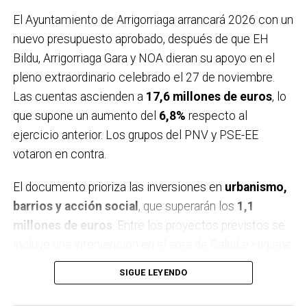
El Ayuntamiento de Arrigorriaga arrancará 2026 con un
nuevo presupuesto aprobado, después de que EH
Bildu, Arrigorriaga Gara y NOA dieran su apoyo en el
pleno extraordinario celebrado el 27 de noviembre.
Las cuentas ascienden a
17,6 millones de euros
, lo
que supone un aumento del
6,8%
respecto al
ejercicio anterior. Los grupos del PNV y PSE-EE
votaron en contra.
El documento prioriza las inversiones en
urbanismo,
barrios y acción social
, que superarán los
1,1
millones de euros
. Entre los proyectos previstos se
incluye una intervención en el área de Salud e Higiene
para mejorar la accesibilidad y modernizar
SIGUE LEYENDO
infraestructuras básicas, atendiendo a demandas
vecinales. También se renovará el
patio del colegio
,