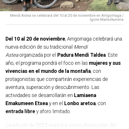
Cultura y Deporte
, con el propósito de fomentar el
bienestar social y el desarrollo integral del municipio
Mendi Astea se celebrará del 10 al 20 de noviembre en Arrigorriaga /
Igone Mariezkurrena
durante el próximo año.
Del 10 al 20 de noviembre
, Arrigorriaga celebrará una
nueva edición de su tradicional
Mendi
Astea
organizada por el
Padura Mendi Taldea
. Este
año, el programa pondrá el foco en las
mujeres y sus
vivencias en el mundo de la montaña
, con
protagonistas que compartirán experiencias de
aventura, superación y descubrimiento. Las
actividades se desarrollarán en
Lamiaena
Emakumeen Etxea
y en el
Lonbo aretoa
, con
entrada libre
y aforo limitado.
La edición de 2025 reunirá a voces destacadas del