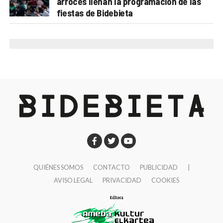
arroces llenan la programación de las
fiestas de Bidebieta
Lunes, 10 de noviembre
20:00
Igone Mariezkurrena.
“Lesotho, el reino
africano de las montañas, en bicicleta”
Lonbo aretoa
Jueves, 13 de noviembre
19:00
Elkarregaz (Elixabete, Johanna y Bego).
“GR
11, algo más que una travesía”
Lamiaena Emakumeen Etxea
Martes, 18 de noviembre
20:00
Pipi Cardell
“Nanga Parbat (8.125 m) – Vía
QUIÉNES SOMOS
CONTACTO
PUBLICIDAD
|
‘Nezabudka’”
AVISO LEGAL
PRIVACIDAD
COOKIES
Lonbo aretoa
Jueves, 20 de noviembre