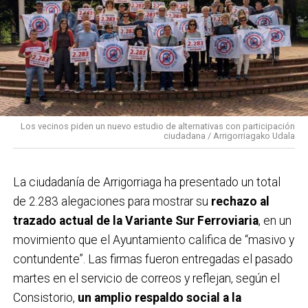
consumo más responsables, especialmente entre los
más jóvenes. La organización recomienda el uso del
transporte público, especialmente Bizkaibus y Renfe
Cercanías, ya que la fiesta se desarrollará en el centro
urbano del municipio.
Los vecinos piden un nuevo estudio de alternativas con participación
ciudadana / Arrigorriagako Udala
La ciudadanía de
Arrigorriaga
ha presentado un total
de 2.283 alegaciones para mostrar su
rechazo al
trazado actual de la Variante Sur Ferroviaria
, en un
movimiento que el Ayuntamiento califica de “masivo y
contundente”. Las firmas fueron entregadas el pasado
martes en el servicio de correos y reflejan, según el
Consistorio,
un amplio respaldo social a la