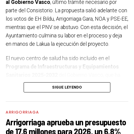
Ayuntamiento considera que la postura ciudadana
al Gobierno Vasco
, último trámite necesario por
queda claramente reforzada.
parte del Consistorio. La propuesta salió adelante con
los votos de EH Bildu, Arrigorriaga Gara, NOA y PSE-EE,
mientras que el PNV se abstuvo. Con esta decisión, el
Ayuntamiento culmina su labor en el proceso y deja
en manos de Lakua la ejecución del proyecto.
El nuevo centro de salud ha sido incluido en el
Programa de Infraestructuras y Equipamientos
Sanitarios 2025-2032
del Gobierno Vasco, que ha
reservado una
partida en los presupuestos de 2026
SIGUE LEYENDO
para la licitación de la redacción del proyecto y la
dirección de obra, acercando así el inicio de los
trabajos. Este respaldo presupuestario refuerza el
ARRIGORRIAGA
compromiso institucional con una infraestructura
Arrigorriaga aprueba un presupuesto
largamente demandada por la ciudadanía.
de 17,6 millones para 2026, un 6,8%