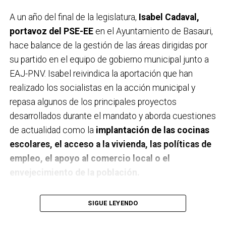
A un año del final de la legislatura,
Isabel Cadaval,
portavoz del PSE-EE
en el Ayuntamiento de Basauri,
hace balance de la gestión de las áreas dirigidas por
su partido en el equipo de gobierno municipal junto a
EAJ-PNV. Isabel reivindica la aportación que han
realizado los socialistas en la acción municipal y
repasa algunos de los principales proyectos
desarrollados durante el mandato y aborda cuestiones
de actualidad como la
implantación de las cocinas
escolares, el acceso a la vivienda, las políticas de
empleo, el apoyo al comercio local o el
envejecimiento de la población.
A un año de acabar la legislatura, ¿qué balance
SIGUE LEYENDO
haces de la gestión del PSE en tus áreas dentro
del equipo de gobierno y qué proyectos