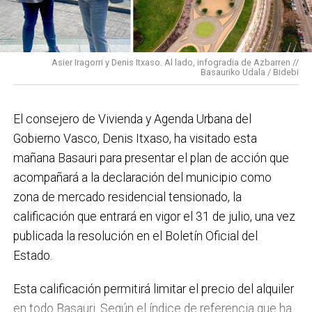
En cuanto a nuestras áreas, estos tres años han dado
para mucho. En Medio Ambiente destacaría el
impulso para la creación de huertos urbanos,
la
Asier Iragorri y Denis Itxaso. Al lado, infogradia de Azbarren //
elaboración del Plan General de Actuación Energética,
Basauriko Udala / Bidebi
el Plan de Acción contra el Ruido y la instalación de
placas fotovoltaicas en edificios municipales en
El consejero de Vivienda y Agenda Urbana del
régimen de autoconsumo, que hacen de Basauri un
Gobierno Vasco, Denis Itxaso, ha visitado esta
municipio más sostenible y preparado para el futuro.
mañana Basauri para presentar el plan de acción que
En ese sentido, estamos trabajando en acciones de
acompañará a la declaración del municipio como
clima y energía, entre las que destacan el diseño de
zona de mercado residencial tensionado, la
una red de refugios climáticos, junto con un Plan de
calificación que entrará en vigor el 31 de julio, una vez
Actuación ante Episodios de Altas Temperaturas,
publicada la resolución en el Boletín Oficial del
como las que recientemente hemos sufrido.
Estado.
Respecto a Educación tenemos en marcha el
Esta calificación permitirá limitar el precio del alquiler
proyecto de la
nueva haurreskola
que se construirá en
en todo Basauri. Según el índice de referencia que ha