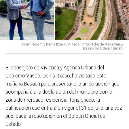
conectado y pensado para todas las personas.
En cuanto a nuestras áreas, estos tres años han dado
para mucho. En Medio Ambiente destacaría el
impulso para la creación de huertos urbanos,
la
Asier Iragorri y Denis Itxaso. Al lado, infogradia de Azbarren //
elaboración del Plan General de Actuación Energética,
Basauriko Udala / Bidebi
el Plan de Acción contra el Ruido y la instalación de
placas fotovoltaicas en edificios municipales en
El consejero de Vivienda y Agenda Urbana del
régimen de autoconsumo, que hacen de Basauri un
Gobierno Vasco, Denis Itxaso, ha visitado esta
municipio más sostenible y preparado para el futuro.
mañana Basauri para presentar el plan de acción que
En ese sentido, estamos trabajando en acciones de
acompañará a la declaración del municipio como
clima y energía, entre las que destacan el diseño de
zona de mercado residencial tensionado, la
una red de refugios climáticos, junto con un Plan de
calificación que entrará en vigor el 31 de julio, una vez
Actuación ante Episodios de Altas Temperaturas,
publicada la resolución en el Boletín Oficial del
como las que recientemente hemos sufrido.
Estado.