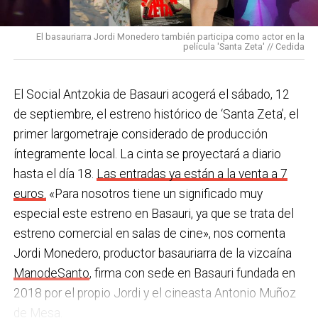
pulseras de aviso de temperatura pitando al unísono,
con programas de envejecimiento activo, actividades
una acción que los sindicatos tachan de negligente y
en los centros de personas mayores e iniciativas para
El basauriarra Jordi Monedero también participa como actor en la
contraria al propio plan de emergencias de la
película 'Santa Zeta' // Cedida
combatir la brecha digital. Además, este año se ha
compañía.
inaugurado un
nuevo centro de encuentro en Soloarte
y
, a principios del año que viene, se comenzarán a
El Social Antzokia de Basauri acogerá el sábado, 12
Sin soluciones reales
prestar los servicios de atención diurna y viviendas
de septiembre, el estreno histórico de ‘Santa Zeta’, el
Ante la falta de soluciones en las reuniones del
comunitarias.
primer largometraje considerado de producción
comité, los representantes de los trabajadores
íntegramente local. La cinta se proyectará a diario
En las últimas semanas la actualidad municipal ha
advirtieron a la dirección con elevar los hechos a la
hasta el día 18.
Las entradas ya están a la venta a 7
estado marcada por las investigaciones sobre
Inspección de Trabajo. Aunque inicialmente
euros.
«Para nosotros tiene un significado muy
presuntas irregularidades urbanísticas
. ¿Cómo
percibieron un amago de cambio de actitud, la parte
especial este estreno en Basauri, ya que se trata del
está afrontando el equipo de gobierno esta
social lamenta que las medidas adoptadas ante las
estreno comercial en salas de cine», nos comenta
situación y qué mensaje trasladarías a la
nuevas alertas meteorológicas han sido meramente
Jordi Monedero, productor basauriarra de la vizcaína
ciudadanía?
Los hechos denunciados son graves y
«testimoniales, esporádicas y centradas en
ManodeSanto
, firma con sede en Basauri fundada en
nos corresponde aclarar si han existido irregularidades
aparentar», sin llegar a aplicar soluciones reales ni
2018 por el propio Jordi y el cineasta Antonio Muñoz
con el mayor rigor y transparencia, así como
efectivas en los puestos de mayor exposición.
de Mesa.