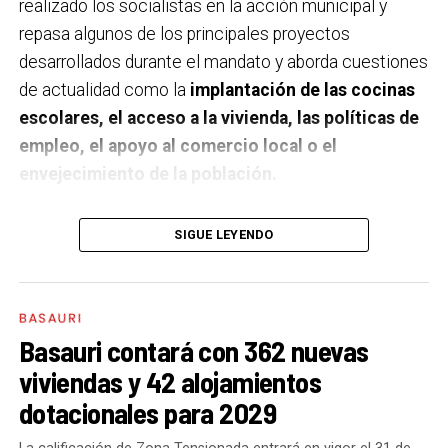
realizado los socialistas en la acción municipal y
repasa algunos de los principales proyectos
desarrollados durante el mandato y aborda cuestiones
de actualidad como la
implantación de las cocinas
escolares, el acceso a la vivienda, las políticas de
empleo, el apoyo al comercio local o el
envejecimiento de la población.
A un año de acabar la legislatura, ¿qué balance
SIGUE LEYENDO
haces de la gestión del PSE en tus áreas dentro
del equipo de gobierno y qué proyectos
destacarías como más importantes?
Creo que es
BASAURI
importante remarcar que la presencia del PSE-EE en
Basauri contará con 362 nuevas
los gobiernos sirve para transformar y mejorar la vida
viviendas y 42 alojamientos
de las personas y, por eso, tan importante como la
dotacionales para 2029
gestión en las áreas de nuestra responsabilidad es la
impronta que marcamos en cuáles son las prioridades