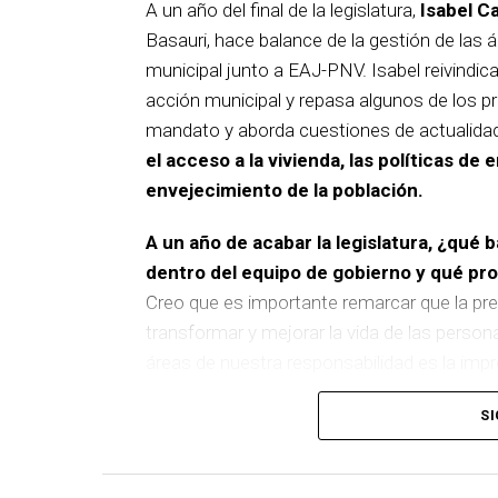
A un año del final de la legislatura,
Isabel C
Basauri, hace balance de la gestión de las á
municipal junto a EAJ-PNV. Isabel reivindica
acción municipal y repasa algunos de los pr
mandato y aborda cuestiones de actualida
el acceso a la vivienda, las políticas de 
envejecimiento de la población.
A un año de acabar la legislatura, ¿qué 
dentro del equipo de gobierno y qué p
Creo que es importante remarcar que la pre
transformar y mejorar la vida de las person
áreas de nuestra responsabilidad es la im
del equipo de gobierno.
SI
En ese sentido, destacaría la construcción
entre El Kalero y Basozelai
. Es una actuació