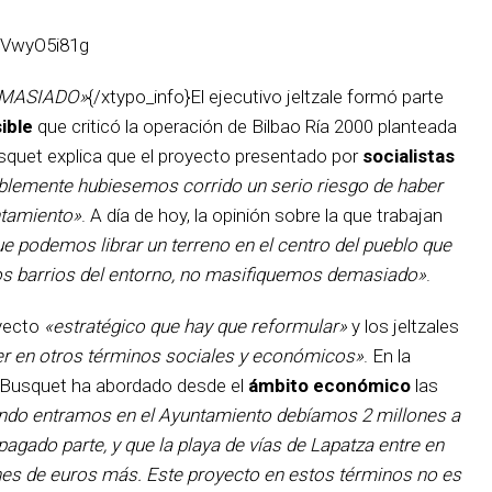
dVwyO5i81g
MASIADO»
{/xtypo_info}El ejecutivo jeltzale formó parte
ible
que criticó la operación de Bilbao Ría 2000 planteada
squet explica que el proyecto presentado por
socialistas
siblemente hubiesemos corrido un serio riesgo de haber
tamiento»
. A día de hoy, la opinión sobre la que trabajan
e podemos librar un terreno en el centro del pueblo que
los barrios del entorno, no masifiquemos demasiado»
.
oyecto
«estratégico que hay que reformular»
y los jeltzales
er en otros términos sociales y económicos»
. En la
, Busquet ha abordado desde el
ámbito económico
las
ndo entramos en el Ayuntamiento debíamos 2 millones a
pagado parte, y que la playa de vías de Lapatza entre en
nes de euros más. Este proyecto en estos términos no es