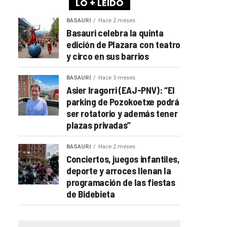
LO + LEÍDO
BASAURI
Hace 2 meses
Basauri celebra la quinta
edición de Plazara con teatro
y circo en sus barrios
BASAURI
Hace 3 meses
Asier Iragorri (EAJ-PNV): “El
parking de Pozokoetxe podrá
ser rotatorio y además tener
plazas privadas”
BASAURI
Hace 2 meses
Conciertos, juegos infantiles,
deporte y arroces llenan la
programación de las fiestas
de Bidebieta