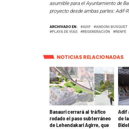
asumible para el Ayuntamiento de Ba
proyecto desde ambas partes: Adif-Re
ARCHIVADO EN:
ADIF
ANDONI BUSQUET
PLAYA DE VÍAS
REGENERACIÓN
RENFE
NOTICIAS RELACIONADAS
Basauri cerrará al tráfico
Adif
rodado el paso subterráneo
de l
de Lehendakari Agirre, que
Bide