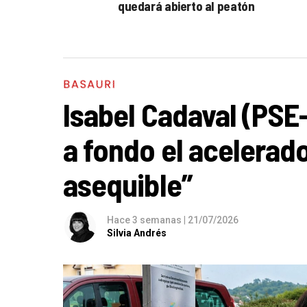
quedará abierto al peatón
BASAURI
Isabel Cadaval (PSE
a fondo el acelerado
asequible”
Hace 3 semanas
|
21/07/2026
Silvia Andrés