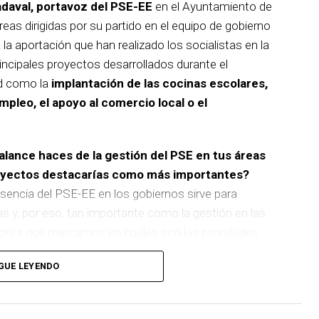
adaval, portavoz del PSE-EE
en el Ayuntamiento de
reas dirigidas por su partido en el equipo de gobierno
 la aportación que han realizado los socialistas en la
incipales proyectos desarrollados durante el
d como la
implantación de las cocinas escolares,
empleo, el apoyo al comercio local o el
balance haces de la gestión del PSE en tus áreas
royectos destacarías como más importantes?
sencia del PSE-EE en los gobiernos sirve para
as y, por eso, tan importante como la gestión en las
pronta que marcamos en cuáles son las prioridades
GUE LEYENDO
 de
cinco ascensores para garantizar la accesibilidad
n que transformará la movilidad y la accesibilidad de