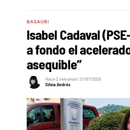
BASAURI
Isabel Cadaval (PSE
a fondo el acelerado
asequible”
Hace 2 semanas
|
21/07/2026
Silvia Andrés