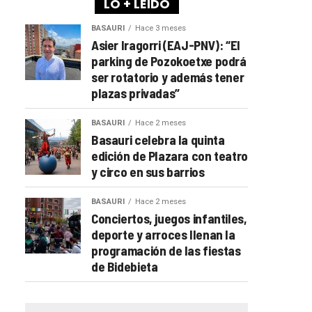
LO + LEÍDO
BASAURI
Hace 3 meses
Asier Iragorri (EAJ-PNV): “El
parking de Pozokoetxe podrá
ser rotatorio y además tener
plazas privadas”
BASAURI
Hace 2 meses
Basauri celebra la quinta
edición de Plazara con teatro
y circo en sus barrios
BASAURI
Hace 2 meses
Conciertos, juegos infantiles,
deporte y arroces llenan la
programación de las fiestas
de Bidebieta