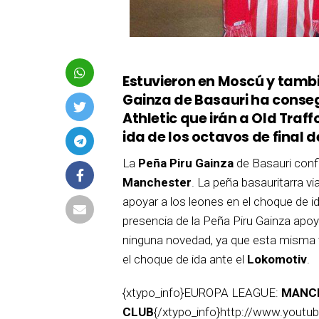
Estuvieron en Moscú y tambi
Gainza de Basauri ha conseg
Athletic que irán a Old Traff
ida de los octavos de final 
La
Peña Piru Gainza
de Basauri conf
Manchester
. La peña basauritarra v
apoyar a los leones en el choque de id
presencia de la Peña Piru Gainza apo
ninguna novedad, ya que esta misma t
el choque de ida ante el
Lokomotiv
.
{xtypo_info}EUROPA LEAGUE:
MANCH
CLUB
{/xtypo_info}http://www.you