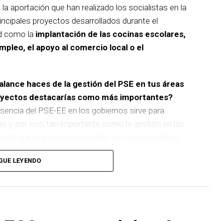
 la aportación que han realizado los socialistas en la
incipales proyectos desarrollados durante el
d como la
implantación de las cocinas escolares,
empleo, el apoyo al comercio local o el
balance haces de la gestión del PSE en tus áreas
royectos destacarías como más importantes?
sencia del PSE-EE en los gobiernos sirve para
as y, por eso, tan importante como la gestión en las
pronta que marcamos en cuáles son las prioridades
GUE LEYENDO
 de
cinco ascensores para garantizar la accesibilidad
n que transformará la movilidad y la accesibilidad de
boliza muy bien el Basauri por el que trabajamos:
ara todas las personas.