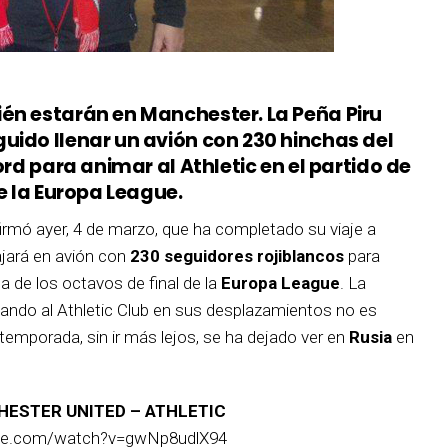
én estarán en Manchester. La Peña Piru
uido llenar un avión con 230 hinchas del
ord para animar al Athletic en el partido de
de la Europa League.
irmó ayer, 4 de marzo, que ha completado su viaje a
iajará en avión con
230 seguidores rojiblancos
para
a de los octavos de final de la
Europa League
. La
yando al Athletic Club en sus desplazamientos no es
emporada, sin ir más lejos, se ha dejado ver en
Rusia
en
ESTER UNITED – ATHLETIC
tube.com/watch?v=gwNp8udlX94