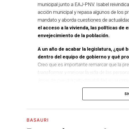
municipal junto a EAJ-PNV. Isabel reivindica
acción municipal y repasa algunos de los pr
mandato y aborda cuestiones de actualida
el acceso a la vivienda, las políticas de 
envejecimiento de la población.
A un año de acabar la legislatura, ¿qué 
dentro del equipo de gobierno y qué p
Creo que es importante remarcar que la pre
transformar y mejorar la vida de las person
áreas de nuestra responsabilidad es la im
del equipo de gobierno.
SI
En ese sentido, destacaría la construcción
entre El Kalero y Basozelai
. Es una actuació
los vecinos y vecinas de esa zona y que sim
BASAURI
más accesible, más conectado y pensado p