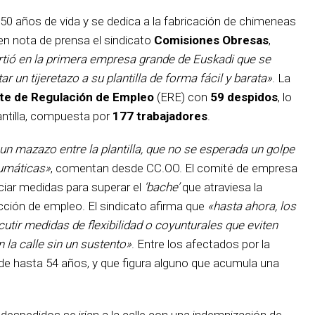
 años de vida y se dedica a la fabricación de chimeneas
n nota de prensa el sindicato
Comisiones Obresas
,
tió en la primera empresa grande de Euskadi que se
r un tijeretazo a su plantilla de forma fácil y barata»
. La
te de Regulación de Empleo
(ERE) con
59 despidos
, lo
lantilla, compuesta por
177 trabajadores
.
n mazazo entre la plantilla, que no se esperada un golpe
aumáticas»
, comentan desde CC.OO. El comité de empresa
ciar medidas para superar el
‘bache’
que atraviesa la
ucción de empleo. El sindicato afirma que
«hasta ahora, los
tir medidas de flexibilidad o coyunturales que eviten
 la calle sin un sustento»
. Entre los afectados por la
de hasta 54 años, y que figura alguno que acumula una
.
 despedidos se irían a la calle con una indemnización de