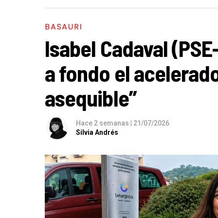
BASAURI
Isabel Cadaval (PSE
a fondo el acelerado
asequible”
Hace 2 semanas
|
21/07/2026
Silvia Andrés