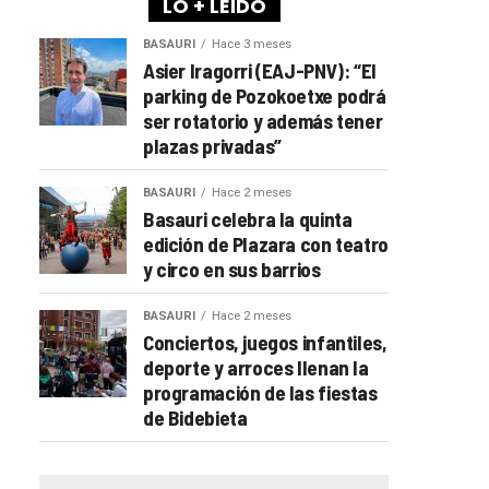
LO + LEÍDO
BASAURI
Hace 3 meses
Asier Iragorri (EAJ-PNV): “El
parking de Pozokoetxe podrá
ser rotatorio y además tener
plazas privadas”
BASAURI
Hace 2 meses
Basauri celebra la quinta
edición de Plazara con teatro
y circo en sus barrios
BASAURI
Hace 2 meses
Conciertos, juegos infantiles,
deporte y arroces llenan la
programación de las fiestas
de Bidebieta