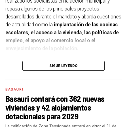
realizado los socialistas en la acción municipal y
repasa algunos de los principales proyectos
desarrollados durante el mandato y aborda cuestiones
de actualidad como la
implantación de las cocinas
escolares, el acceso a la vivienda, las políticas de
empleo, el apoyo al comercio local o el
envejecimiento de la población.
A un año de acabar la legislatura, ¿qué balance
SIGUE LEYENDO
haces de la gestión del PSE en tus áreas dentro
del equipo de gobierno y qué proyectos
destacarías como más importantes?
Creo que es
BASAURI
importante remarcar que la presencia del PSE-EE en
Basauri contará con 362 nuevas
los gobiernos sirve para transformar y mejorar la vida
viviendas y 42 alojamientos
de las personas y, por eso, tan importante como la
dotacionales para 2029
gestión en las áreas de nuestra responsabilidad es la
impronta que marcamos en cuáles son las prioridades
La calificación de Zona Tensionada entrará en vigor el 31 de