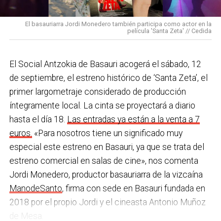
pulseras de aviso de temperatura pitando al unísono,
con programas de envejecimiento activo, actividades
una acción que los sindicatos tachan de negligente y
en los centros de personas mayores e iniciativas para
El basauriarra Jordi Monedero también participa como actor en la
contraria al propio plan de emergencias de la
película 'Santa Zeta' // Cedida
combatir la brecha digital. Además, este año se ha
compañía.
inaugurado un
nuevo centro de encuentro en Soloarte
y
, a principios del año que viene, se comenzarán a
El Social Antzokia de Basauri acogerá el sábado, 12
Sin soluciones reales
prestar los servicios de atención diurna y viviendas
de septiembre, el estreno histórico de ‘Santa Zeta’, el
Ante la falta de soluciones en las reuniones del
comunitarias.
primer largometraje considerado de producción
comité, los representantes de los trabajadores
íntegramente local. La cinta se proyectará a diario
En las últimas semanas la actualidad municipal ha
advirtieron a la dirección con elevar los hechos a la
hasta el día 18.
Las entradas ya están a la venta a 7
estado marcada por las investigaciones sobre
Inspección de Trabajo. Aunque inicialmente
euros.
«Para nosotros tiene un significado muy
presuntas irregularidades urbanísticas
. ¿Cómo
percibieron un amago de cambio de actitud, la parte
especial este estreno en Basauri, ya que se trata del
está afrontando el equipo de gobierno esta
social lamenta que las medidas adoptadas ante las
estreno comercial en salas de cine», nos comenta
situación y qué mensaje trasladarías a la
nuevas alertas meteorológicas han sido meramente
Jordi Monedero, productor basauriarra de la vizcaína
ciudadanía?
Los hechos denunciados son graves y
«testimoniales, esporádicas y centradas en
ManodeSanto
, firma con sede en Basauri fundada en
nos corresponde aclarar si han existido irregularidades
aparentar», sin llegar a aplicar soluciones reales ni
2018 por el propio Jordi y el cineasta Antonio Muñoz
con el mayor rigor y transparencia, así como
efectivas en los puestos de mayor exposición.
de Mesa.