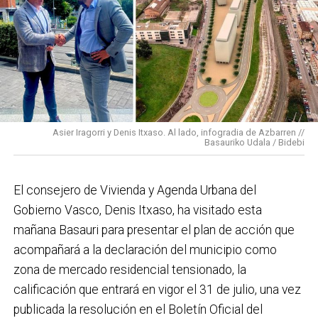
vecinas de esa zona y que simboliza muy bien el
Basauri por el que trabajamos: más accesible, más
conectado y pensado para todas las personas.
En cuanto a nuestras áreas, estos tres años han dado
para mucho. En Medio Ambiente destacaría el
impulso para la creación de huertos urbanos,
la
Asier Iragorri y Denis Itxaso. Al lado, infogradia de Azbarren //
elaboración del Plan General de Actuación Energética,
Basauriko Udala / Bidebi
el Plan de Acción contra el Ruido y la instalación de
placas fotovoltaicas en edificios municipales en
El consejero de Vivienda y Agenda Urbana del
régimen de autoconsumo, que hacen de Basauri un
Gobierno Vasco, Denis Itxaso, ha visitado esta
municipio más sostenible y preparado para el futuro.
mañana Basauri para presentar el plan de acción que
En ese sentido, estamos trabajando en acciones de
acompañará a la declaración del municipio como
clima y energía, entre las que destacan el diseño de
zona de mercado residencial tensionado, la
una red de refugios climáticos, junto con un Plan de
calificación que entrará en vigor el 31 de julio, una vez
Actuación ante Episodios de Altas Temperaturas,
publicada la resolución en el Boletín Oficial del
como las que recientemente hemos sufrido.