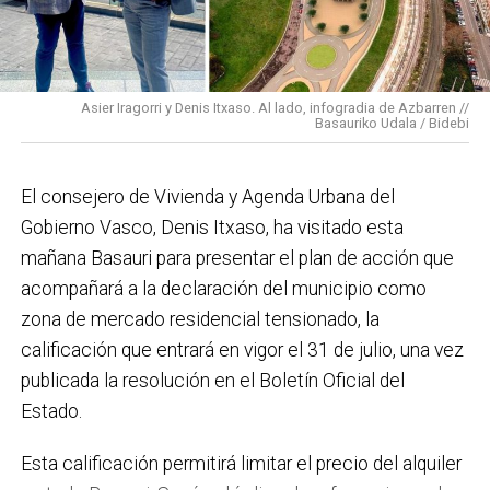
En cuanto a nuestras áreas, estos tres años han dado
para mucho. En Medio Ambiente destacaría el
impulso para la creación de huertos urbanos,
la
Asier Iragorri y Denis Itxaso. Al lado, infogradia de Azbarren //
elaboración del Plan General de Actuación Energética,
Basauriko Udala / Bidebi
el Plan de Acción contra el Ruido y la instalación de
placas fotovoltaicas en edificios municipales en
El consejero de Vivienda y Agenda Urbana del
régimen de autoconsumo, que hacen de Basauri un
Gobierno Vasco, Denis Itxaso, ha visitado esta
municipio más sostenible y preparado para el futuro.
mañana Basauri para presentar el plan de acción que
En ese sentido, estamos trabajando en acciones de
acompañará a la declaración del municipio como
clima y energía, entre las que destacan el diseño de
zona de mercado residencial tensionado, la
una red de refugios climáticos, junto con un Plan de
calificación que entrará en vigor el 31 de julio, una vez
Actuación ante Episodios de Altas Temperaturas,
publicada la resolución en el Boletín Oficial del
como las que recientemente hemos sufrido.
Estado.
Respecto a Educación tenemos en marcha el
Esta calificación permitirá limitar el precio del alquiler
proyecto de la
nueva haurreskola
que se construirá en