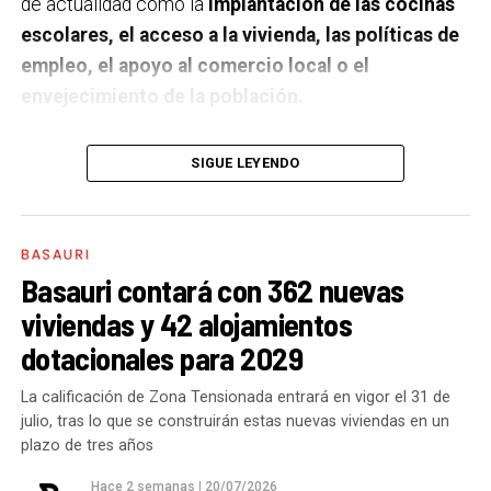
de actualidad como la
implantación de las cocinas
escolares, el acceso a la vivienda, las políticas de
empleo, el apoyo al comercio local o el
envejecimiento de la población.
A un año de acabar la legislatura, ¿qué balance
SIGUE LEYENDO
haces de la gestión del PSE en tus áreas dentro
del equipo de gobierno y qué proyectos
destacarías como más importantes?
Creo que es
BASAURI
importante remarcar que la presencia del PSE-EE en
Basauri contará con 362 nuevas
los gobiernos sirve para transformar y mejorar la vida
viviendas y 42 alojamientos
de las personas y, por eso, tan importante como la
dotacionales para 2029
gestión en las áreas de nuestra responsabilidad es la
impronta que marcamos en cuáles son las prioridades
La calificación de Zona Tensionada entrará en vigor el 31 de
julio, tras lo que se construirán estas nuevas viviendas en un
del equipo de gobierno.
plazo de tres años
En ese sentido, destacaría la construcción de
cinco
Hace 2 semanas
|
20/07/2026