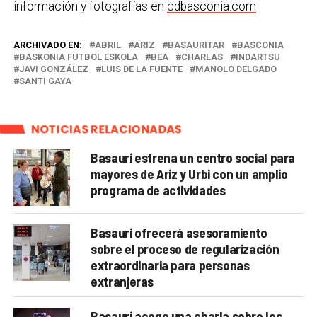
información y fotografías en
cdbasconia.com
ARCHIVADO EN:
ABRIL
ARIZ
BASAURITAR
BASCONIA
BASKONIA FUTBOL ESKOLA
BEA
CHARLAS
INDARTSU
JAVI GONZÁLEZ
LUIS DE LA FUENTE
MANOLO DELGADO
SANTI GAYA
NOTICIAS RELACIONADAS
Basauri estrena un centro social para
mayores de Ariz y Urbi con un amplio
programa de actividades
Basauri ofrecerá asesoramiento
sobre el proceso de regularización
extraordinaria para personas
extranjeras
Basauri acoge una charla sobre los