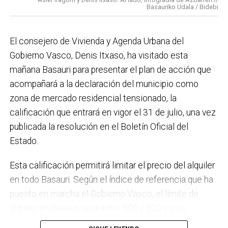
elaboración del Plan General de Actuación Energética,
Basauriko Udala / Bidebi
el Plan de Acción contra el Ruido y la instalación de
placas fotovoltaicas en edificios municipales en
El consejero de Vivienda y Agenda Urbana del
régimen de autoconsumo, que hacen de Basauri un
Gobierno Vasco, Denis Itxaso, ha visitado esta
municipio más sostenible y preparado para el futuro.
mañana Basauri para presentar el plan de acción que
En ese sentido, estamos trabajando en acciones de
acompañará a la declaración del municipio como
clima y energía, entre las que destacan el diseño de
zona de mercado residencial tensionado, la
una red de refugios climáticos, junto con un Plan de
calificación que entrará en vigor el 31 de julio, una vez
Actuación ante Episodios de Altas Temperaturas,
publicada la resolución en el Boletín Oficial del
como las que recientemente hemos sufrido.
Estado.
Respecto a Educación tenemos en marcha el
Esta calificación permitirá limitar el precio del alquiler
proyecto de la
nueva haurreskola
que se construirá en
en todo Basauri. Según el índice de referencia que ha
Sarratu, junto a Arizko Ikastola, y que es una apuesta
puesto en marcha el Gobierno Vasco, el límite de
por la educación pública y un elemento más de apoyo
alquiler en Basauri será entre 500 y 800 euros,
a la conciliación de las familias. También destacaría
dependiendo de la zona y de las características de la
el trabajo que desarrollamos en igualdad, con una