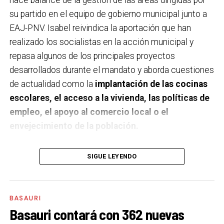
su partido en el equipo de gobierno municipal junto a
EAJ-PNV. Isabel reivindica la aportación que han
realizado los socialistas en la acción municipal y
repasa algunos de los principales proyectos
desarrollados durante el mandato y aborda cuestiones
de actualidad como la
implantación de las cocinas
escolares, el acceso a la vivienda, las políticas de
empleo, el apoyo al comercio local o el
envejecimiento de la población.
A un año de acabar la legislatura, ¿qué balance
SIGUE LEYENDO
haces de la gestión del PSE en tus áreas dentro
del equipo de gobierno y qué proyectos
destacarías como más importantes?
Creo que es
BASAURI
importante remarcar que la presencia del PSE-EE en
Basauri contará con 362 nuevas
los gobiernos sirve para transformar y mejorar la vida