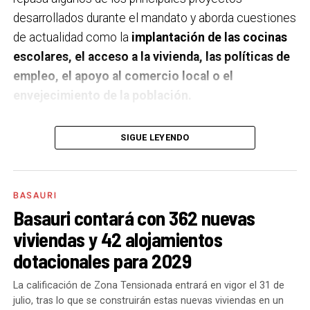
desarrollados durante el mandato y aborda cuestiones
de actualidad como la
implantación de las cocinas
escolares, el acceso a la vivienda, las políticas de
empleo, el apoyo al comercio local o el
envejecimiento de la población.
A un año de acabar la legislatura, ¿qué balance
SIGUE LEYENDO
haces de la gestión del PSE en tus áreas dentro
del equipo de gobierno y qué proyectos
destacarías como más importantes?
Creo que es
BASAURI
importante remarcar que la presencia del PSE-EE en
Basauri contará con 362 nuevas
los gobiernos sirve para transformar y mejorar la vida
viviendas y 42 alojamientos
de las personas y, por eso, tan importante como la
dotacionales para 2029
gestión en las áreas de nuestra responsabilidad es la
impronta que marcamos en cuáles son las prioridades
La calificación de Zona Tensionada entrará en vigor el 31 de
julio, tras lo que se construirán estas nuevas viviendas en un
del equipo de gobierno.