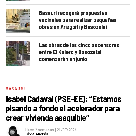
Basauri recogerá propuestas
vecinales para realizar pequeñas
obras en Arizgoiti y Basozelai
Las obras de los cinco ascensores
entre El Kalero y Basozelai
comenzarán en junio
BASAURI
Isabel Cadaval (PSE-EE): “Estamos
pisando a fondo el acelerador para
crear vivienda asequible”
Hace 2 semanas
|
21/07/2026
Silvia Andrés