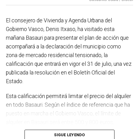
el Plan de Acción contra el Ruido y la instalación de
placas fotovoltaicas en edificios municipales en
El consejero de Vivienda y Agenda Urbana del
régimen de autoconsumo, que hacen de Basauri un
Gobierno Vasco, Denis Itxaso, ha visitado esta
municipio más sostenible y preparado para el futuro.
mañana Basauri para presentar el plan de acción que
En ese sentido, estamos trabajando en acciones de
acompañará a la declaración del municipio como
clima y energía, entre las que destacan el diseño de
zona de mercado residencial tensionado, la
una red de refugios climáticos, junto con un Plan de
calificación que entrará en vigor el 31 de julio, una vez
Actuación ante Episodios de Altas Temperaturas,
publicada la resolución en el Boletín Oficial del
como las que recientemente hemos sufrido.
Estado.
Respecto a Educación tenemos en marcha el
Esta calificación permitirá limitar el precio del alquiler
proyecto de la
nueva haurreskola
que se construirá en
en todo Basauri. Según el índice de referencia que ha
Sarratu, junto a Arizko Ikastola, y que es una apuesta
puesto en marcha el Gobierno Vasco, el límite de
por la educación pública y un elemento más de apoyo
alquiler en Basauri será entre 500 y 800 euros,
a la conciliación de las familias. También destacaría
dependiendo de la zona y de las características de la
el trabajo que desarrollamos en igualdad, con una
SIGUE LEYENDO