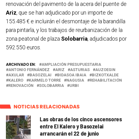
renovación del pavimento de la acera del puente de
Ariz
, que se han adjudicado por un importe de
155.485 € e incluirán el desmontaje de la barandilla
para pintarla, y los trabajos de reurbanización de la
zona peatonal de plaza
Solobarria
, adjudicados por
592.550 euros.
ARCHIVADO EN:
AMPLIACIÓN PRESUPUESTARIA
ANTONIO FERNÁNDEZ
ARIZ
ASTURIAS
AUZOEGIN
AXULAR
BASOZELAI
BIDASOA IBAIA
BIZKOTXALDE
KALERO
KARMELO TORRE
NAGUSIA
REHABILITACIÓN
RENOVACIÓN
SOLOBARRIA
URBI
NOTICIAS RELACIONADAS
Las obras de los cinco ascensores
entre El Kalero y Basozelai
arrancarán el 22 de junio