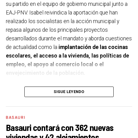
su partido en el equipo de gobierno municipal junto a
EAJ-PNV. Isabel reivindica la aportación que han
realizado los socialistas en la acción municipal y
repasa algunos de los principales proyectos
desarrollados durante el mandato y aborda cuestiones
de actualidad como la
implantación de las cocinas
escolares, el acceso a la vivienda, las políticas de
empleo, el apoyo al comercio local o el
envejecimiento de la población.
A un año de acabar la legislatura, ¿qué balance
SIGUE LEYENDO
haces de la gestión del PSE en tus áreas dentro
del equipo de gobierno y qué proyectos
destacarías como más importantes?
Creo que es
BASAURI
importante remarcar que la presencia del PSE-EE en
Basauri contará con 362 nuevas
los gobiernos sirve para transformar y mejorar la vida
viviendas y 42 alojamientos