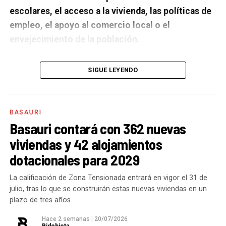
escolares, el acceso a la vivienda, las políticas de
empleo, el apoyo al comercio local o el
envejecimiento de la población.
A un año de acabar la legislatura, ¿qué balance
SIGUE LEYENDO
haces de la gestión del PSE en tus áreas dentro
del equipo de gobierno y qué proyectos
destacarías como más importantes?
Creo que es
BASAURI
importante remarcar que la presencia del PSE-EE en
Basauri contará con 362 nuevas
los gobiernos sirve para transformar y mejorar la vida
viviendas y 42 alojamientos
de las personas y, por eso, tan importante como la
dotacionales para 2029
gestión en las áreas de nuestra responsabilidad es la
impronta que marcamos en cuáles son las prioridades
La calificación de Zona Tensionada entrará en vigor el 31 de
julio, tras lo que se construirán estas nuevas viviendas en un
del equipo de gobierno.
plazo de tres años
En ese sentido, destacaría la construcción de
cinco
Hace 2 semanas
|
20/07/2026
Bidebieta