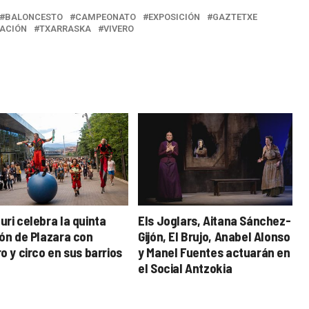
BALONCESTO
CAMPEONATO
EXPOSICIÓN
GAZTETXE
ACIÓN
TXARRASKA
VIVERO
uri celebra la quinta
Els Joglars, Aitana Sánchez-
ión de Plazara con
Gijón, El Brujo, Anabel Alonso
o y circo en sus barrios
y Manel Fuentes actuarán en
el Social Antzokia