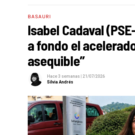
BASAURI
Isabel Cadaval (PSE
a fondo el acelerado
asequible”
Hace 3 semanas
|
21/07/2026
Silvia Andrés