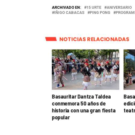
ARCHIVADO EN:
15 URTE
ANIVERSARIO
IÑIGO CABACAS
PING PONG
PROGRAM
NOTICIAS RELACIONADAS
Basauritar Dantza Taldea
Basa
conmemora 50 años de
edic
historia con una gran fiesta
teatr
popular