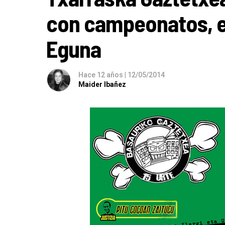
con campeonatos, e
Eguna
Hace 12 años
|
12/05/2014
Maider Ibañez