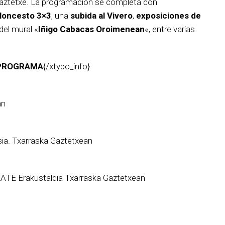
Gaztetxe. La programación se completa con
loncesto 3×3
, una
subida al Vivero
,
exposiciones de
del mural «
Iñigo Cabacas Oroimenean
«, entre varias
PROGRAMA
{/xtypo_info}
an
sia. Txarraska Gaztetxean
ATE Erakustaldia Txarraska Gaztetxean