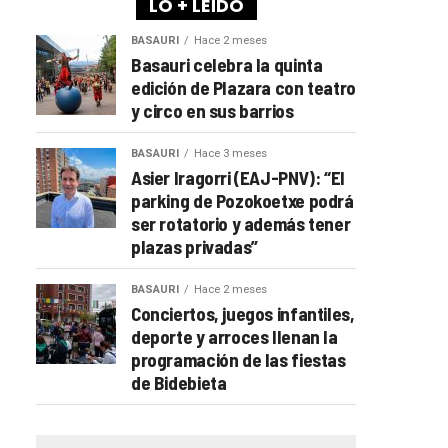
LO + LEÍDO
BASAURI
Hace 2 meses
Basauri celebra la quinta
edición de Plazara con teatro
y circo en sus barrios
BASAURI
Hace 3 meses
Asier Iragorri (EAJ-PNV): “El
parking de Pozokoetxe podrá
ser rotatorio y además tener
plazas privadas”
BASAURI
Hace 2 meses
Conciertos, juegos infantiles,
deporte y arroces llenan la
programación de las fiestas
de Bidebieta