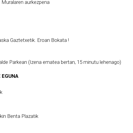
– Muralaren aurkezpena
aska Gaztetxetik. Eroan Bokata !
alde Parkean (Izena ematea bertan, 15 minutu lehenago)
E EGUNA
ik
kin Benta Plazatik