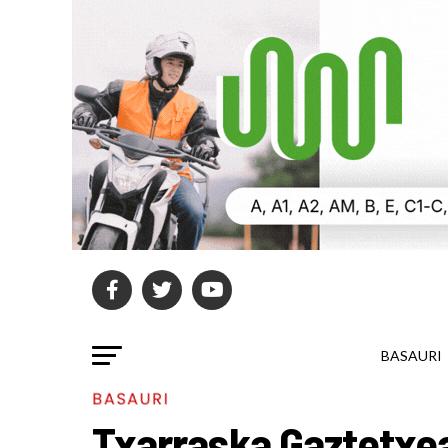
BASAURI
BASAURI
Txarraska Gaztetxea