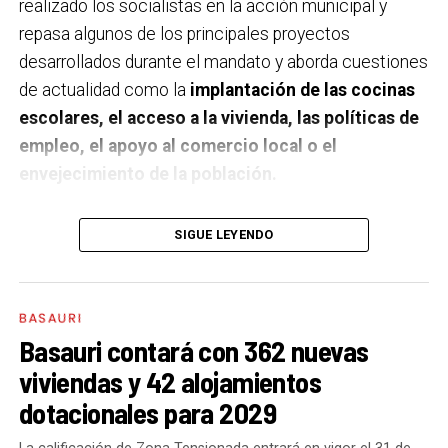
realizado los socialistas en la acción municipal y
repasa algunos de los principales proyectos
desarrollados durante el mandato y aborda cuestiones
de actualidad como la
implantación de las cocinas
escolares, el acceso a la vivienda, las políticas de
empleo, el apoyo al comercio local o el
envejecimiento de la población.
A un año de acabar la legislatura, ¿qué balance
SIGUE LEYENDO
haces de la gestión del PSE en tus áreas dentro
del equipo de gobierno y qué proyectos
destacarías como más importantes?
Creo que es
BASAURI
importante remarcar que la presencia del PSE-EE en
Basauri contará con 362 nuevas
los gobiernos sirve para transformar y mejorar la vida
viviendas y 42 alojamientos
de las personas y, por eso, tan importante como la
dotacionales para 2029
gestión en las áreas de nuestra responsabilidad es la
impronta que marcamos en cuáles son las prioridades