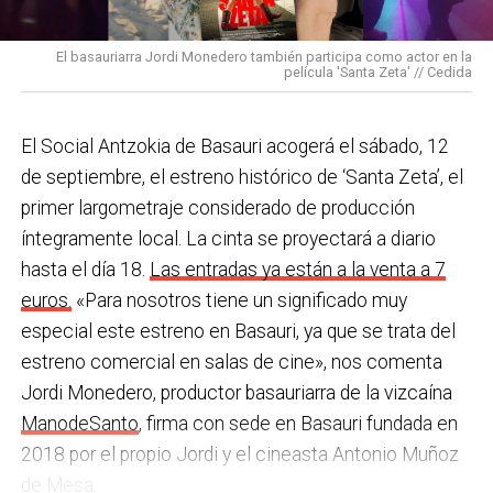
pulseras de aviso de temperatura pitando al unísono,
con programas de envejecimiento activo, actividades
una acción que los sindicatos tachan de negligente y
en los centros de personas mayores e iniciativas para
El basauriarra Jordi Monedero también participa como actor en la
contraria al propio plan de emergencias de la
película 'Santa Zeta' // Cedida
combatir la brecha digital. Además, este año se ha
compañía.
inaugurado un
nuevo centro de encuentro en Soloarte
y
, a principios del año que viene, se comenzarán a
El Social Antzokia de Basauri acogerá el sábado, 12
Sin soluciones reales
prestar los servicios de atención diurna y viviendas
de septiembre, el estreno histórico de ‘Santa Zeta’, el
Ante la falta de soluciones en las reuniones del
comunitarias.
primer largometraje considerado de producción
comité, los representantes de los trabajadores
íntegramente local. La cinta se proyectará a diario
En las últimas semanas la actualidad municipal ha
advirtieron a la dirección con elevar los hechos a la
hasta el día 18.
Las entradas ya están a la venta a 7
estado marcada por las investigaciones sobre
Inspección de Trabajo. Aunque inicialmente
euros.
«Para nosotros tiene un significado muy
presuntas irregularidades urbanísticas
. ¿Cómo
percibieron un amago de cambio de actitud, la parte
especial este estreno en Basauri, ya que se trata del
está afrontando el equipo de gobierno esta
social lamenta que las medidas adoptadas ante las
estreno comercial en salas de cine», nos comenta
situación y qué mensaje trasladarías a la
nuevas alertas meteorológicas han sido meramente
Jordi Monedero, productor basauriarra de la vizcaína
ciudadanía?
Los hechos denunciados son graves y
«testimoniales, esporádicas y centradas en
ManodeSanto
, firma con sede en Basauri fundada en
nos corresponde aclarar si han existido irregularidades
aparentar», sin llegar a aplicar soluciones reales ni
2018 por el propio Jordi y el cineasta Antonio Muñoz
con el mayor rigor y transparencia, así como
efectivas en los puestos de mayor exposición.
de Mesa.