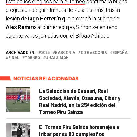
lista de los elegidos para el torneo
confirma la buena
progresión de guardameta de Zuia. Es más, tras la
lesión de
Iago Herrerín
que provocó la subida de
Alex Remiro
al primer equipo, Simón se entrenó
durante varias jornadas con el Bilbao Athletic.
ARCHIVADO EN:
2015
BASCONIA
CD BASCONIA
ESPAÑA
FINAL
TORNEO
UNAI SIMÓN
NOTICIAS RELACIONADAS
La Selección de Basauri, Real
Sociedad, Alavés, Osasuna, Eibar y
Real Madrid, en la 25ª edición del
Torneo Piru Gainza
El Torneo Piru Gainza homenajea a
Iribar por su 80 cumpleaños