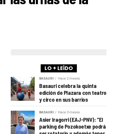
LO + LEÍDO
BASAURI
Hace 2 meses
Basauri celebra la quinta
edición de Plazara con teatro
y circo en sus barrios
BASAURI
Hace 3 meses
Asier Iragorri (EAJ-PNV): “El
parking de Pozokoetxe podrá
ser rotatorio y además tener