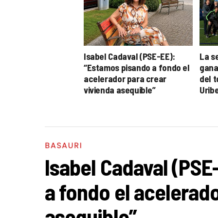
Isabel Cadaval (PSE-EE):
La s
“Estamos pisando a fondo el
gana
acelerador para crear
del 
vivienda asequible”
Urib
BASAURI
Isabel Cadaval (PSE
a fondo el acelerado
asequible”