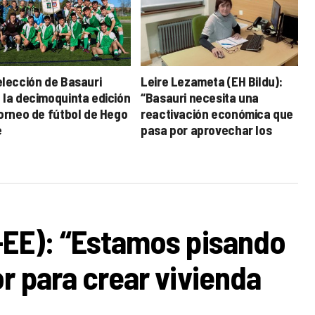
elección de Basauri
Leire Lezameta (EH Bildu):
 la decimoquinta edición
“Basauri necesita una
torneo de fútbol de Hego
reactivación económica que
e
pasa por aprovechar los
suelos de La Basconia”
-EE): “Estamos pisando
r para crear vivienda