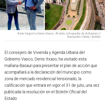
conectado y pensado para todas las personas.
En cuanto a nuestras áreas, estos tres años han dado
para mucho. En Medio Ambiente destacaría el
impulso para la creación de huertos urbanos,
la
Asier Iragorri y Denis Itxaso. Al lado, infogradia de Azbarren //
elaboración del Plan General de Actuación Energética,
Basauriko Udala / Bidebi
el Plan de Acción contra el Ruido y la instalación de
placas fotovoltaicas en edificios municipales en
El consejero de Vivienda y Agenda Urbana del
régimen de autoconsumo, que hacen de Basauri un
Gobierno Vasco, Denis Itxaso, ha visitado esta
municipio más sostenible y preparado para el futuro.
mañana Basauri para presentar el plan de acción que
En ese sentido, estamos trabajando en acciones de
acompañará a la declaración del municipio como
clima y energía, entre las que destacan el diseño de
zona de mercado residencial tensionado, la
una red de refugios climáticos, junto con un Plan de
calificación que entrará en vigor el 31 de julio, una vez
Actuación ante Episodios de Altas Temperaturas,
publicada la resolución en el Boletín Oficial del
como las que recientemente hemos sufrido.
Estado.
Respecto a Educación tenemos en marcha el