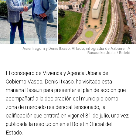
Basauri por el que trabajamos: más accesible, más
conectado y pensado para todas las personas.
En cuanto a nuestras áreas, estos tres años han dado
para mucho. En Medio Ambiente destacaría el
impulso para la creación de huertos urbanos,
la
Asier Iragorri y Denis Itxaso. Al lado, infogradia de Azbarren //
elaboración del Plan General de Actuación Energética,
Basauriko Udala / Bidebi
el Plan de Acción contra el Ruido y la instalación de
placas fotovoltaicas en edificios municipales en
El consejero de Vivienda y Agenda Urbana del
régimen de autoconsumo, que hacen de Basauri un
Gobierno Vasco, Denis Itxaso, ha visitado esta
municipio más sostenible y preparado para el futuro.
mañana Basauri para presentar el plan de acción que
En ese sentido, estamos trabajando en acciones de
acompañará a la declaración del municipio como
clima y energía, entre las que destacan el diseño de
zona de mercado residencial tensionado, la
una red de refugios climáticos, junto con un Plan de
calificación que entrará en vigor el 31 de julio, una vez
Actuación ante Episodios de Altas Temperaturas,
publicada la resolución en el Boletín Oficial del
como las que recientemente hemos sufrido.
Estado.