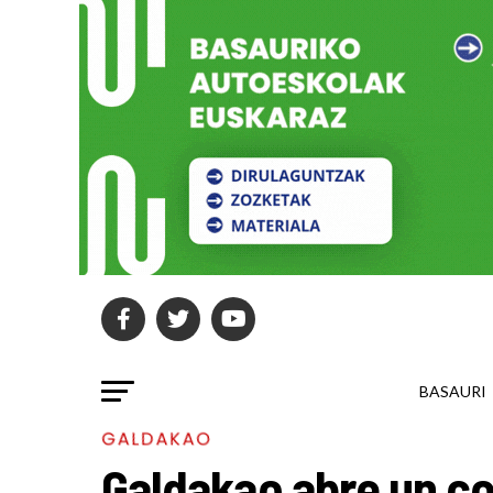
BASAURI
GALDAKAO
Galdakao abre un co