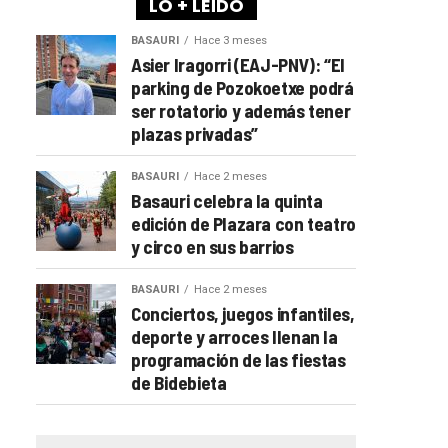
LO + LEÍDO
BASAURI
Hace 3 meses
Asier Iragorri (EAJ-PNV): “El
parking de Pozokoetxe podrá
ser rotatorio y además tener
plazas privadas”
BASAURI
Hace 2 meses
Basauri celebra la quinta
edición de Plazara con teatro
y circo en sus barrios
BASAURI
Hace 2 meses
Conciertos, juegos infantiles,
deporte y arroces llenan la
programación de las fiestas
de Bidebieta