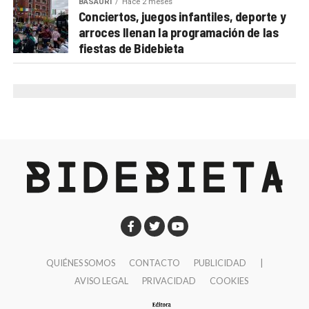
BASAURI
Hace 2 meses
Conciertos, juegos infantiles, deporte y
12:00 Taller infantil de instrumentos musicales
un trato cercano. Las personas con cáncer y sus
arroces llenan la programación de las
12:00 Exposición de instrumentos
familiares no sólo necesitan un tratamiento
fiestas de Bidebieta
12:00 Animación callejera: Ad Libitum Txistu Banda
adecuado; también necesitan confianza, seguridad y
19:00 Pasacalles desde la plaza Santi Brouard: Broken
un espacio en el que se sientan que no están solas.
Brother Brass Band
Tenéis como objetivo integrar la mejora de la
21:00 Conciertos: Nur (Cerdeña) + Apo & The Apostles
atención sanitaria como prioridad en las políticas
(Palestina) + Xutik (Euskal Herria)
públicas. ¿Qué pasos estáis dando en este
sentido?
Desde la Asociación Contra el Cáncer
realizamos incidencia política y abogamos por la
necesidad de contar con políticas públicas en cáncer
transparentes y que rindan cuentas a la ciudadanía.
Necesitamos que los resultados en salud sean
evaluados y publicados periódicamente y de manera
QUIÉNES SOMOS
CONTACTO
PUBLICIDAD
|
AVISO LEGAL
PRIVACIDAD
COOKIES
accesible. Estamos también incidiendo por incorporar
en los planes oncológicos elementos de