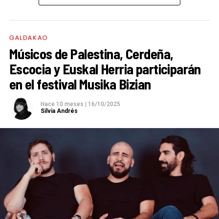
Lekittoko Deabruak
, que combina teatro y fuego para
Viernes 13 de marzo
actualidad y qué hay que proponer para
un montaje visualmente impactante. La jornada
Danza-teatro: ‘Zambra de la buena salvaje’ (Isabel
mejorarlas?
En la actualidad, la falta de tiempo, la
concluirá con un
concierto acústico de Onintze
Vázquez)
escasa comunicación y la atención impersonal son
GALDAKAO
García y Jokin de la Calle
, acompañado de una
Músicos de Palestina, Cerdeña,
algunas de las principales carencias en la atención
Viernes 27 de marzo
castañada
en la biblioteca itinerante.
Escocia y Euskal Herria participarán
sanitaria. Muchas veces se trata la enfermedad, pero
Teatro: ‘El lenguaje de las flores’ (Mikel Losada, Olatz
no siempre a la persona en su conjunto. Cuando
MINTZODROMO
en el festival Musika Bizian
Ganboa, Unai Izquierdo, Getari Etxegarai)
hablamos de cáncer, más allá de la enfermedad,
El jueves 4 de diciembre tendrá lugar el
Hace 10 meses
|
16/10/2025
implica una experiencia larga, compleja y, como
Domingo 29 de marzo
Silvia Andrés
Mintzodromoa
en el frontón, un encuentro
comentaba, en muchos casos, está marcada por la
Concierto: ‘Bost’ (Oreka Reed Quintet y Da Capo
participativo en euskera que reunirá a alrededor de
incertidumbre, el sufrimiento emocional y la
Musika Banda)
150 personas entre integrantes de
Berbalagun
,
necesidad de apoyos. Por lo que, la calidad del trato, la
alumnado de los dos euskaltegis e ikastetxes,
Domingo 12 de abril
escucha activa, el acompañamiento profesional y el
miembros de asociaciones locales y ciudadanía en
Danza-teatro: ‘Hasta el último baile’ (Aiala Etxegarai,
respeto a la autonomía son esenciales para el
general. Por segundo año consecutivo, también se
Yolanda Bustillo, Amaia Santamaría)
bienestar de las personas con cáncer y de su entorno.
celebra la iniciativa
‘Tabernetan Euskaraz’
, destinada
a animar a usar el euskera en bares y restaurantes,
Sábado 18 de abril
Por todo ello, desde la Asociación Contra el Cáncer