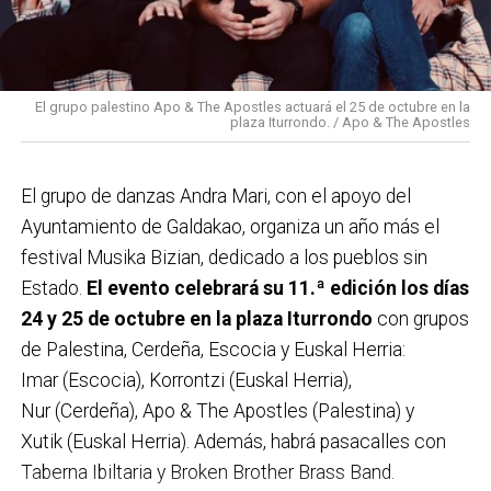
donde los participantes recibirán
pintxos
como
Teatro infantil: ‘Sesamo, ireki zaitez’
creemos que las mejoras en la atención sanitaria se
incentivo. Además, el Ayuntamiento repartirá el
deben centrar en garantizar, por un lado, espacios en
Domingo 19 de abril
calendario municipal 2026
, elaborado con la
hospitales y centros de salud y sociosanitarios
Concierto: ‘Lur’ (Maddi Oihenart, Juantxo Zeberio
participación de los equipos deportivos del programa
humanizados y accesibles. Y por otro, garantizar una
El grupo palestino Apo & The Apostles actuará el 25 de octubre en la
Etxetxipia)
plaza Iturrondo. / Apo & The Apostles
‘Kirolean Euskaraz’
.
atención psicosocial integral, así como reforzar la
autonomía y la participación activa de las personas
Domingo 26 de abril
Miércoles 3 de diciembre (Urreta)
El grupo de danzas Andra Mari, con el apoyo del
afectadas y cuidar a quienes cuidan. Esto supone,
Teatro: ‘Massilia’ (Laura Maria González, Lluís
17:00-18:30: Juegos creativos y biblioteca itinerante
Ayuntamiento de Galdakao, organiza un año más el
proteger y acompañar a los profesionales
Marques, Julia Molins, Martí Salvat)
18:30: Pasacalle Escuela de Música Maximo Moreno
festival Musika Bizian, dedicado a los pueblos sin
sociosanitarios.
/ Espectáculo Lekittoko Deabruak
Estado.
El evento celebrará su 11.ª edición los días
Viernes 8 de mayo
19:15: Concierto acústico de Onintze García y Jokin
En este proceso, ¿a qué llamáis una buena
24 y 25 de octubre en la plaza Iturrondo
con grupos
Teatro: ‘Calla y come’ (Pako Revueltas, Enriqueta
de la Calle + castañada
atención sanitaria?
Para la Asociación Contra el
de Palestina, Cerdeña, Escocia y Euskal Herria:
Vega, Na Gomes)
Cáncer una atención sanitaria buena es aquella que
Imar (Escocia), Korrontzi (Euskal Herria),
Jueves 4 de diciembre (Frontón)
Sábado 16 de mayo
sitúa a la persona en el centro. Una atención integral
Nur (Cerdeña), Apo & The Apostles (Palestina) y
10:30: Mintzodromoa con participación de Berbalagun,
Concierto infantil: ‘Loa eta Laia zuzenean’
incorpora tanto aspectos como la empatía,
Xutik (Euskal Herria). Además, habrá pasacalles con
euskaltegis, ikastetxes y asociaciones.
comunicación y respeto, como los propios espacios,
Taberna Ibiltaria y Broken Brother Brass Band.
Viernes 22 de mayo