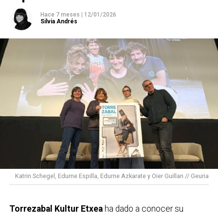
el Cáncer volvemos a salir a la calle con la iniciativa
Hace 7 meses
|
12/01/2026
Brazaletes de esperanza, con el objetivo de visibilizar
Silvia Andrés
el impacto de esta enfermedad en la sociedad y la
importancia de alcanzar el 70% de supervivencia para
2030.
Por tercer año consecutivo, queremos implicar a los
equipos deportivos, de diferentes categorías,
invitándoles a que los y las jugadoras, el equipo
técnico… luzcan un brazalete verde durante los
partidos y competiciones de los fines de semana del
30 de enero al 1 de febrero y del 6 al 8 de febrero.
Durante estos tres años hemos contado con el apoyo
Katrin Schegel, Edurne Espilla, Edurne Azkarate y Oier Guillan // Geuria
de más de 320 clubes y equipos y más de 100.000
deportistas.
Torrezabal Kultur Etxea
ha dado a conocer su
En el deporte la cinta negra simboliza el luto, así que