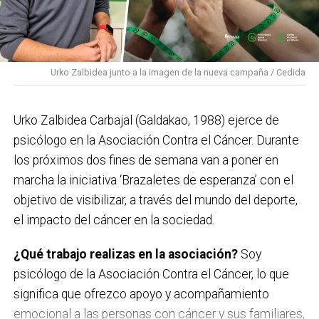
esencia de sus inicios con una mirada actual.
PROGRAMA CONCIERTOS SANTAKURTZAK 2026
Viernes 11 de septiembre
Urko Zalbidea junto a la imagen de la nueva campaña / Cedida
Neomak
Sábado 12 de septiembre
Urko Zalbidea Carbajal (Galdakao, 1988) ejerce de
Kaotiko
psicólogo en la Asociación Contra el Cáncer. Durante
los próximos dos fines de semana van a poner en
Viernes 18 de septiembre
marcha la iniciativa ‘Brazaletes de esperanza’ con el
Les Testarudes
objetivo de visibilizar, a través del mundo del deporte,
el impacto del cáncer en la sociedad.
Sábado 19 de septiembre
Latzen
¿Qué trabajo realizas en la asociación?
Soy
psicólogo de la Asociación Contra el Cáncer, lo que
significa que ofrezco apoyo y acompañamiento
emocional a las personas con cáncer y sus familiares,