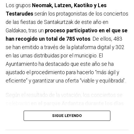
Los grupos
Neomak, Latzen, Kaotiko y Les
Testarudes
serán los protagonistas de los conciertos
de las fiestas de Santakurtzak de este año en
Galdakao, tras un
proceso participativo en el que se
han recogido un total de 785 votos
. De ellos, 483
se han emitido a través de la plataforma digital y 302
en las urnas distribuidas por el municipio. El
Ayuntamiento ha destacado que este año se ha
ajustado el procedimiento para hacerlo “más ágil y
eficiente” y garantizar una oferta “viable y equilibrada”.
Según el resultado de la votación, los conciertos se
celebrarán
en el parque Ardantza durante los días
11, 12, 18 y 19 de septiembre,
coincidiendo con los
SIGUE LEYENDO
dos fines de semana festivos. El comité de fiestas ha
sido el encargado de elegir el concierto del 11 de