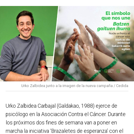
proyecto integrado por diez mujeres que apuesta por
el ska, rocksteady y reggae con un mensaje de
empoderamiento. Por último, el 19 de septiembre
cerrará el cartel Latzen, uno de los referentes del
metal vasco, que regresa a los escenarios con su
nuevo álbum ‘Denboraren orbainak’, combinando la
esencia de sus inicios con una mirada actual.
PROGRAMA CONCIERTOS SANTAKURTZAK 2026
Viernes 11 de septiembre
Urko Zalbidea junto a la imagen de la nueva campaña / Cedida
Neomak
Sábado 12 de septiembre
Urko Zalbidea Carbajal (Galdakao, 1988) ejerce de
Kaotiko
psicólogo en la Asociación Contra el Cáncer. Durante
los próximos dos fines de semana van a poner en
Viernes 18 de septiembre
marcha la iniciativa ‘Brazaletes de esperanza’ con el