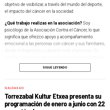
Les Testarudes
objetivo de visibilizar, a través del mundo del deporte,
el impacto del cáncer en la sociedad.
Sábado 19 de septiembre
Latzen
¿Qué trabajo realizas en la asociación?
Soy
psicólogo de la Asociación Contra el Cáncer, lo que
significa que ofrezco apoyo y acompañamiento
emocional a las personas con cáncer y sus familiares,
desde el diagnóstico y durante todo el proceso. En
muchas ocasiones, durante la enfermedad es habitual
que surjan miedos, dudas, incertidumbre y mucho
SIGUE LEYENDO
sufrimiento. Mi labor es estar a su lado en esos
momentos tan duros, escucharles, orientarles y
hacerles sentir que no están solas, ni solos.
GALDAKAO
Torrezabal Kultur Etxea presenta su
‘El brazalete verde de la Esperanza’. ¿Qué buscáis
programación de enero a junio con 22
con esta campaña?
El 4 de febrero es el Día Mundial