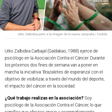
nuevo álbum ‘Denboraren orbainak’, combinando la
esencia de sus inicios con una mirada actual.
PROGRAMA CONCIERTOS SANTAKURTZAK 2026
Viernes 11 de septiembre
Urko Zalbidea junto a la imagen de la nueva campaña / Cedida
Neomak
Sábado 12 de septiembre
Urko Zalbidea Carbajal (Galdakao, 1988) ejerce de
Kaotiko
psicólogo en la Asociación Contra el Cáncer. Durante
los próximos dos fines de semana van a poner en
Viernes 18 de septiembre
marcha la iniciativa ‘Brazaletes de esperanza’ con el
Les Testarudes
objetivo de visibilizar, a través del mundo del deporte,
el impacto del cáncer en la sociedad.
Sábado 19 de septiembre
Latzen
¿Qué trabajo realizas en la asociación?
Soy
psicólogo de la Asociación Contra el Cáncer, lo que
significa que ofrezco apoyo y acompañamiento