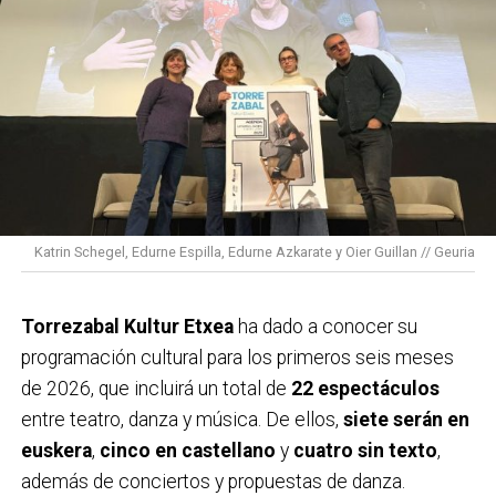
Por tercer año consecutivo, queremos implicar a los
equipos deportivos, de diferentes categorías,
invitándoles a que los y las jugadoras, el equipo
técnico… luzcan un brazalete verde durante los
partidos y competiciones de los fines de semana del
30 de enero al 1 de febrero y del 6 al 8 de febrero.
Durante estos tres años hemos contado con el apoyo
Katrin Schegel, Edurne Espilla, Edurne Azkarate y Oier Guillan // Geuria
de más de 320 clubes y equipos y más de 100.000
deportistas.
Torrezabal Kultur Etxea
ha dado a conocer su
En el deporte la cinta negra simboliza el luto, así que
programación cultural para los primeros seis meses
desde la Asociación queremos sustituir el negro por
de 2026, que incluirá un total de
22 espectáculos
el color verde, símbolo de la esperanza y la
entre teatro, danza y música. De ellos,
siete serán en
supervivencia. Además, el deporte transmite valores
euskera
,
cinco en castellano
y
cuatro sin texto
,
como el esfuerzo, el trabajo en equipo o la
además de conciertos y propuestas de danza.