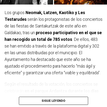
Los grupos
Neomak, Latzen, Kaotiko y Les
Testarudes
serán los protagonistas de los conciertos
de las fiestas de Santakurtzak de este año en
Galdakao, tras un
proceso participativo en el que se
han recogido un total de 785 votos
. De ellos, 483
se han emitido a través de la plataforma digital y 302
en las urnas distribuidas por el municipio. El
Ayuntamiento ha destacado que este año se ha
ajustado el procedimiento para hacerlo “más ágil y
eficiente” y garantizar una oferta “viable y equilibrada”.
Según el resultado de la votación, los conciertos se
celebrarán
en el parque Ardantza durante los días
11, 12, 18 y 19 de septiembre,
coincidiendo con los
SIGUE LEYENDO
dos fines de semana festivos. El comité de fiestas ha