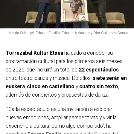
técnico… luzcan un brazalete verde durante los
partidos y competiciones de los fines de semana del
30 de enero al 1 de febrero y del 6 al 8 de febrero.
Durante estos tres años hemos contado con el apoyo
Katrin Schegel, Edurne Espilla, Edurne Azkarate y Oier Guillan // Geuria
de más de 320 clubes y equipos y más de 100.000
deportistas.
Torrezabal Kultur Etxea
ha dado a conocer su
En el deporte la cinta negra simboliza el luto, así que
programación cultural para los primeros seis meses
desde la Asociación queremos sustituir el negro por
de 2026, que incluirá un total de
22 espectáculos
el color verde, símbolo de la esperanza y la
entre teatro, danza y música. De ellos,
siete serán en
supervivencia. Además, el deporte transmite valores
euskera
,
cinco en castellano
y
cuatro sin texto
,
como el esfuerzo, el trabajo en equipo o la
además de conciertos y propuestas de danza.
superación, por lo que es un gran altavoz para recordar
que detrás de cada brazalete hay una persona, una
“Cada espectáculo es una invitación a explorar
historia, una familia. Con esta iniciativa se da voz a las
nuevas emociones, ampliar perspectivas y vivir la
personas con cáncer, pero también a quienes las
experiencia cultural como algo compartido”, ha
cuidan, reivindicando una atención más humana.