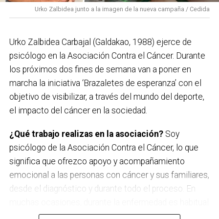
Viernes 11 de septiembre
Urko Zalbidea junto a la imagen de la nueva campaña / Cedida
Neomak
Sábado 12 de septiembre
Urko Zalbidea Carbajal (Galdakao, 1988) ejerce de
Kaotiko
psicólogo en la Asociación Contra el Cáncer. Durante
los próximos dos fines de semana van a poner en
Viernes 18 de septiembre
marcha la iniciativa ‘Brazaletes de esperanza’ con el
Les Testarudes
objetivo de visibilizar, a través del mundo del deporte,
el impacto del cáncer en la sociedad.
Sábado 19 de septiembre
Latzen
¿Qué trabajo realizas en la asociación?
Soy
psicólogo de la Asociación Contra el Cáncer, lo que
significa que ofrezco apoyo y acompañamiento
emocional a las personas con cáncer y sus familiares,
desde el diagnóstico y durante todo el proceso. En
muchas ocasiones, durante la enfermedad es habitual
que surjan miedos, dudas, incertidumbre y mucho