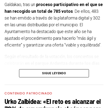
Galdakao, tras un
proceso participativo en el que se
han recogido un total de 785 votos
. De ellos, 483
se han emitido a través de la plataforma digital y 302
en las urnas distribuidas por el municipio. El
Ayuntamiento ha destacado que este año se ha
ajustado el procedimiento para hacerlo “más ágil y
eficiente” y garantizar una oferta “viable y equilibrada”.
Según el resultado de la votación, los conciertos se
celebrarán
en el parque Ardantza durante los días
11, 12, 18 y 19 de septiembre,
coincidiendo con los
SIGUE LEYENDO
dos fines de semana festivos. El comité de fiestas ha
sido el encargado de elegir el concierto del 11 de
septiembre, decantándose por Neomak, un grupo
CONTENIDO PATROCINADO
formado por cuatro mujeres que reinterpreta la
Urko Zalbidea: «El reto es alcanzar el
tradición vasca desde una perspectiva moderna,