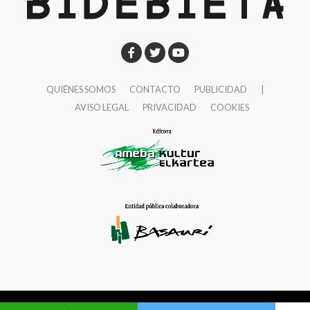
realizamos incidencia política y abogamos por la
necesidad de contar con políticas públicas en cáncer
transparentes y que rindan cuentas a la ciudadanía.
Necesitamos que los resultados en salud sean
evaluados y publicados periódicamente y de manera
QUIÉNES SOMOS
CONTACTO
PUBLICIDAD
|
AVISO LEGAL
PRIVACIDAD
COOKIES
accesible. Estamos también incidiendo por incorporar
en los planes oncológicos elementos de
humanización contando con la participación de
personas con cáncer.
¿Cuáles son los programas y servicios gratuitos
que ofrecéis?
Desde hace más de 30 años
contamos con un teléfono gratuito, 900 100 036, al
servicio de las personas con cáncer y familiares las
24 horas del día, los 365 días del año. A través de este
servicio se trata de dar respuesta a posibles dudas y